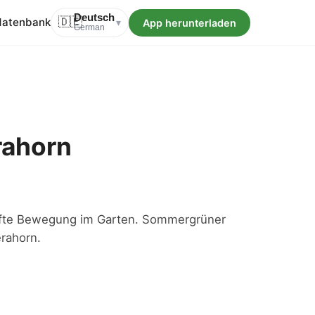
Deutsch
datenbank
🇩🇪
App herunterladen
▾
German
rahorn
anfte Bewegung im Garten. Sommergrüner
erahorn.