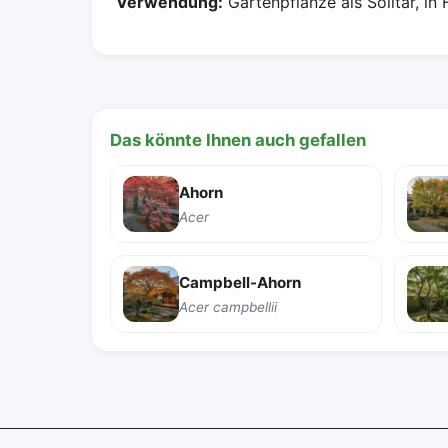
Verwendung:
Gartenpflanze als Solitär, in
Das könnte Ihnen auch gefallen
Ahorn
Acer
Campbell-Ahorn
Acer campbellii