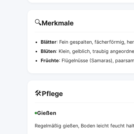
🔍
Merkmale
Blätter
: Fein gespalten, fächerförmig, he
Blüten
: Klein, gelblich, traubig angeordne
Früchte
: Flügelnüsse (Samaras), paarsa
🛠️
Pflege
Gießen
Regelmäßig gießen, Boden leicht feucht hal