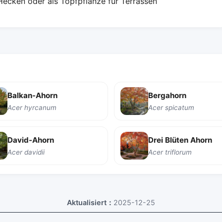
 Hecken oder als Topfpflanze für Terrassen
Balkan-Ahorn
Bergahorn
Acer hyrcanum
Acer spicatum
David-Ahorn
Drei Blüten Ahorn
Acer davidii
Acer triflorum
Aktualisiert：
2025-12-25