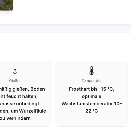
💧
🌡️
Gießen
Temperatur
mäßig gießen, Boden
Frosthart bis -15 °C,
cht feucht halten;
optimale
unässe unbedingt
Wachstumstemperatur 10–
den, um Wurzelfäule
22 °C
zu verhindern