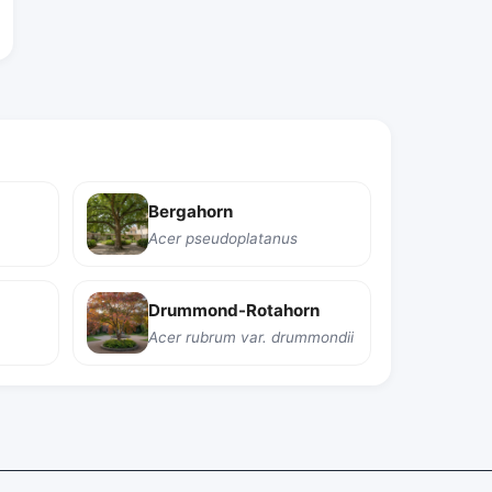
Bergahorn
Acer pseudoplatanus
Drummond-Rotahorn
Acer rubrum var. drummondii