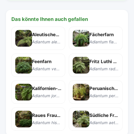
Das könnte Ihnen auch gefallen
Aleutisches Frauenhaarfarn
Fächerfarn
Adiantum aleuticum
Adiantum flagrants
Feenfarn
Fritz Luthi Haarfarn
Adiantum venustum
Adiantum raddianum 'Fritz Luthi'
Kalifornien-Frauenhaarfarn
Peruanischer Venusfarn
Adiantum jordanii
Adiantum peruvianum
Raues Frauenhaar
Südliche Frauenhaarfarn
Adiantum hispidulum
Adiantum aethiopicum