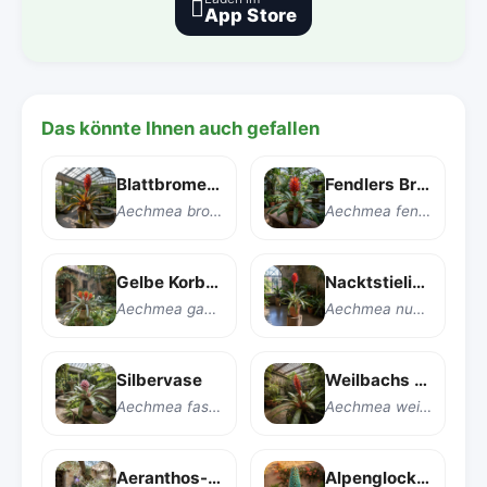

App Store
Das könnte Ihnen auch gefallen
Blattbromelie
Fendlers Bromelie
Aechmea bromeliifolia
Aechmea fendleri
Gelbe Korbbromel
Nacktstielige Aechmea
Aechmea gamosepala
Aechmea nudicaulis
Silbervase
Weilbachs Aechmea
Aechmea fasciata 'Primera'
Aechmea weilbachii
Aeranthos-Luftpflanze
Alpenglocken-Puya