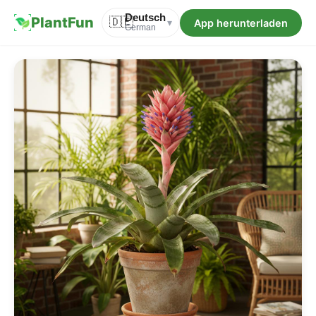
Deutsch
PlantFun
🇩🇪
App herunterladen
▾
German