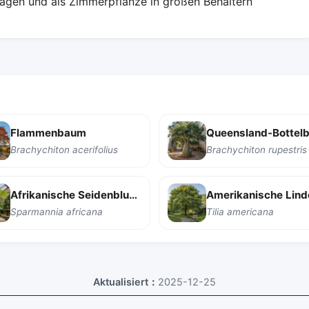
agen und als Zimmerpflanze in großen Behältern
Flammenbaum
Queensland-Bottel
Brachychiton acerifolius
Brachychiton rupestris
Afrikanische Seidenblume
Amerikanische Lind
Sparmannia africana
Tilia americana
Aktualisiert：
2025-12-25