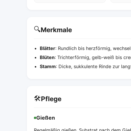
🔍
Merkmale
Blätter
: Rundlich bis herzförmig, wechs
Blüten
: Trichterförmig, gelb-weiß bis c
Stamm
: Dicke, sukkulente Rinde zur lan
🛠️
Pflege
Gießen
Regelmäßig gießen, Substrat nach dem Gie