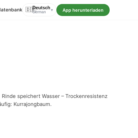
Deutsch
datenbank
🇩🇪
App herunterladen
▾
German
e Rinde speichert Wasser – Trockenresistenz
ufig: Kurrajongbaum.