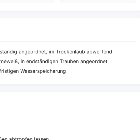
elständig angeordnet, im Trockenlaub abwerfend
remeweiß, in endständigen Trauben angeordnet
gfristigen Wasserspeicherung
ßen abtropfen lassen