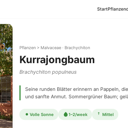
Start
Pflanzen
Pflanzen > Malvaceae · Brachychiton
Kurrajongbaum
Brachychiton populneus
Seine runden Blätter erinnern an Pappeln, di
und sanfte Anmut. Sommergrüner Baum; gelä
Volle Sonne
1–2/week
Mittel