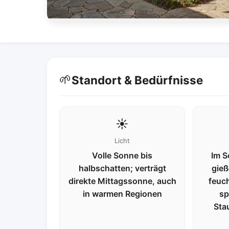
🌱
Standort & Bedürfnisse
☀️
Licht
Volle Sonne bis
Im S
halbschatten; verträgt
gieß
direkte Mittagssonne, auch
feuch
in warmen Regionen
sp
Sta