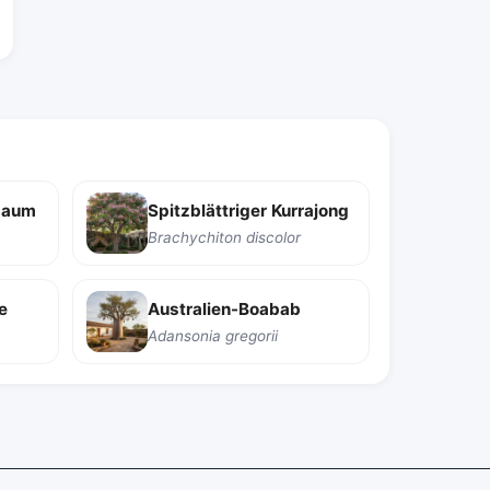
baum
Spitzblättriger Kurrajong
Brachychiton discolor
e
Australien-Boabab
Adansonia gregorii