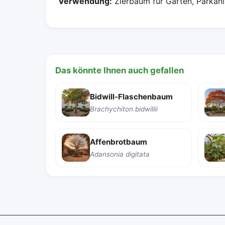
Verwendung:
Zierbaum für Gärten, Parkanl
Das könnte Ihnen auch gefallen
Bidwill-Flaschenbaum
Brachychiton bidwillii
Affenbrotbaum
Adansonia digitata