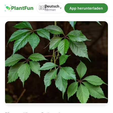
Deutsch
PlantFun
🇩🇪
App herunterladen
▾
German