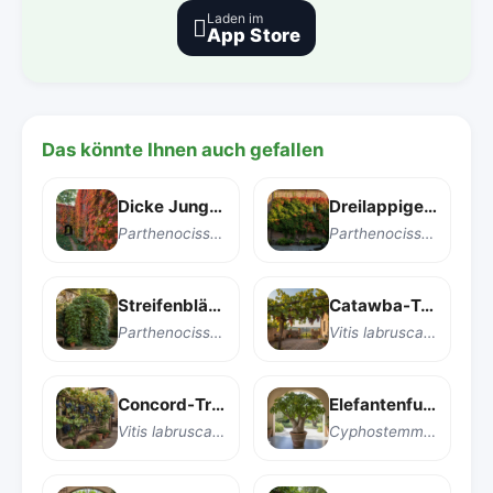
Laden im

App Store
Das könnte Ihnen auch gefallen
Dicke Jungfernrebe
Dreilappiger Wilder Wein
Parthenocissus inserta
Parthenocissus tricuspidata
Streifenblättrige Wildrebe
Catawba-Traube
Parthenocissus striata
Vitis labrusca 'Catawba'
Concord-Traube
Elefantenfuß-Schildkrötenpflanze
Vitis labrusca 'Concord'
Cyphostemma currorii