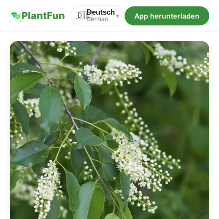
Deutsch
PlantFun
🇩🇪
App herunterladen
▾
German