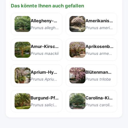
Das könnte Ihnen auch gefallen
Allegheny-Pflaume
Amerikanische Pflaume
Prunus alleghaniensis
Prunus americana
Amur-Kirsche (Manjurische Kirsche)
Aprikosenbaum
Prunus maackii
Prunus armeniaca
Aprium-Hybride
Blütenmandel
Prunus Aprium Series
Prunus triloba
Burgund-Pflaume
Carolina-Kirschlorbeer
Prunus salicina 'Burgundy'
Prunus caroliniana