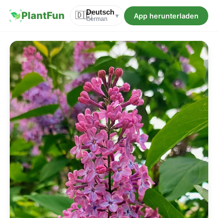
Deutsch
PlantFun
🇩🇪
App herunterladen
▾
German