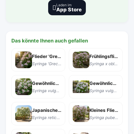
Laden im

App Store
Das könnte Ihnen auch gefallen
Flieder 'Grecrimdoll'
Frühlingsflieder
Syringa 'Grecrimdoll'
Syringa x oblata
Gewöhnlicher Flieder 'Beauty of Moscow'
Gewöhnlicher Flieder 'Nadezhda'
Syringa vulgaris 'Beauty of Moscow'
Syringa vulgaris 'Nadezhda'
Japanischer Fliederbaum
Kleines Flieder
Syringa reticulata
Syringa pubescens subsp. patula