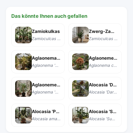
Das könnte Ihnen auch gefallen
Zamiokulkas
Zwerg-Zamiokulkas 'Zenzi'
Zamioculcas zamiifolia 'Dowon'
Zamioculcas zamiifolia 'Zenzi'
Aglaonema 'Butterfly' (Schmetterling-Aglaonema)
Aglaoneme 'Crete'
Aglaonema 'Butterfly'
Aglaonema commutatum 'Crete'
Aglaoneme 'Sapphire Suzanne'
Alocasia 'Dark Star' (Dunkle Alokasie)
Aglaonema 'Sapphire Suzanne'
Alocasia 'Dark Star'
Alocasia 'Polly' oder Amazon-Wendepflanze 'Polly'
Alocasia 'Sumo' (Riesen-Alocasia)
Alocasia amazonica 'Polly'
Alocasia 'Sumo'