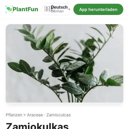
Deutsch
PlantFun
🇩🇪
App herunterladen
▾
German
Pflanzen > Araceae · Zamioculcas
Zamiokulkas