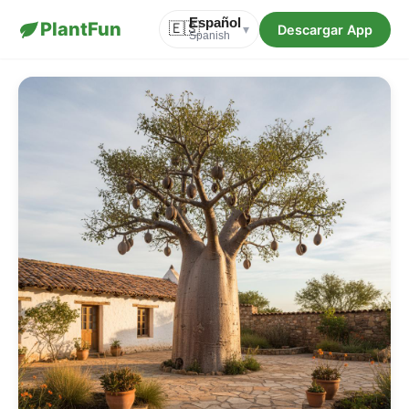
Español
PlantFun
🇪🇸
Descargar App
▾
Spanish