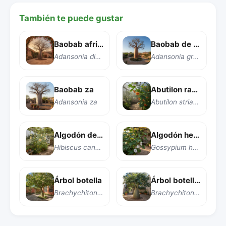
También te puede gustar
Baobab africano
Baobab de Grandidier
Adansonia digitata
Adansonia grandidieri
Baobab za
Abutilon rayado
Adansonia za
Abutilon striatum
Algodón de Kenia
Algodón herbáceo
Hibiscus cannabinus
Gossypium herbaceum
Árbol botella
Árbol botella de Queensland
Brachychiton populneus
Brachychiton rupestris