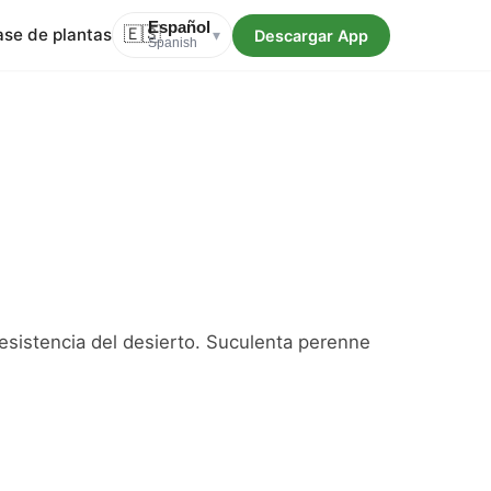
Español
ase de plantas
🇪🇸
Descargar App
▾
Spanish
esistencia del desierto. Suculenta perenne