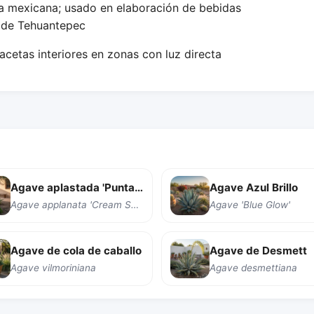
ra mexicana; usado en elaboración de bebidas
o de Tehuantepec
cetas interiores en zonas con luz directa
Agave aplastada 'Punta Crema'
Agave Azul Brillo
Agave applanata 'Cream Spike'
Agave 'Blue Glow'
Agave de cola de caballo
Agave de Desmett
Agave vilmoriniana
Agave desmettiana