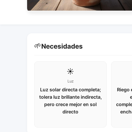
🌱
Necesidades
☀️
Luz
Luz solar directa completa;
Riego 
tolera luz brillante indirecta,
e
pero crece mejor en sol
comple
directo
ench