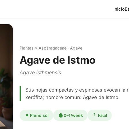
Inicio
B
Plantas > Asparagaceae · Agave
Agave de Istmo
Agave isthmensis
Sus hojas compactas y espinosas evocan la r
xerófita; nombre común: Agave de Istmo.
Pleno sol
0–1/week
Fácil