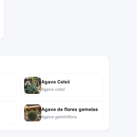
Agave Celsii
Agave celsii
Agave de flores gemelas
Agave geminiflora