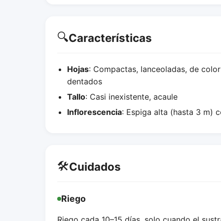
🔍
Características
Hojas
: Compactas, lanceoladas, de color
dentados
Tallo
: Casi inexistente, acaule
Inflorescencia
: Espiga alta (hasta 3 m) c
🛠️
Cuidados
Riego
Riego cada 10–15 días, solo cuando el sus