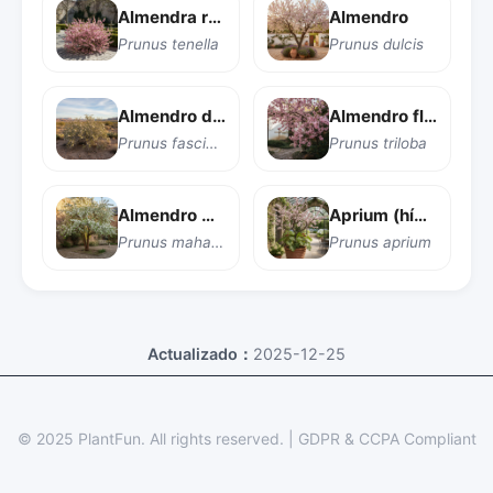
Almendra rusa enana
Almendro
Prunus tenella
Prunus dulcis
Almendro del desierto
Almendro floreciente
Prunus fasciculata
Prunus triloba
Almendro mahaleb
Aprium (híbrido de albaricoque y ciruela)
Prunus mahaleb
Prunus aprium
Actualizado：
2025-12-25
© 2025 PlantFun.
All rights reserved.
|
GDPR & CCPA Compliant