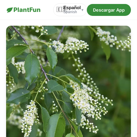
Español
PlantFun
🇪🇸
Descargar App
▾
Spanish