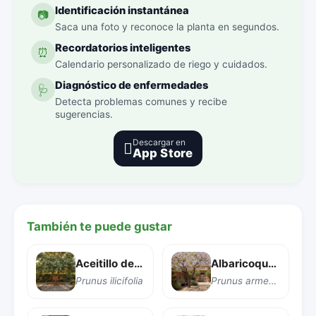
Identificación instantánea
📷
Saca una foto y reconoce la planta en segundos.
Recordatorios inteligentes
⏰
Calendario personalizado de riego y cuidados.
Diagnóstico de enfermedades
🩺
Detecta problemas comunes y recibe
sugerencias.
Descargar en

App Store
También te puede gustar
Aceitillo de California
Albaricoquero
Prunus ilicifolia
Prunus armeniaca