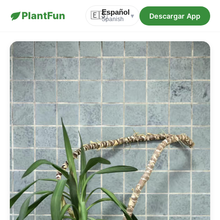
Español
PlantFun
🇪🇸
Descargar App
▾
Spanish