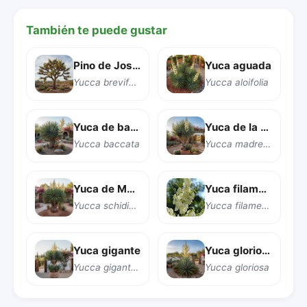
También te puede gustar
Pino de Joshua
Yuca aguada
Yucca brevifolia
Yucca aloifolia
Yuca de bayas
Yuca de la Sierra Madre
Yucca baccata
Yucca madrensis
Yuca de Mohave
Yuca filamento
Yucca schidigera
Yucca filamentosa
Yuca gigante
Yuca gloriosa o Espada de San Juan
Yucca gigantea
Yucca gloriosa