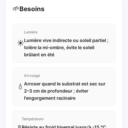
🌱
Besoins
Lumière
Lumière vive indirecte ou soleil partiel ;
☀️
tolère la mi-ombre, évite le soleil
brûlant en été
Arrosage
Arroser quand le substrat est sec sur
💧
2–3 cm de profondeur ; éviter
l'engorgement racinaire
Température
Résiste au froid hivernal jusqu'à -15 °C,