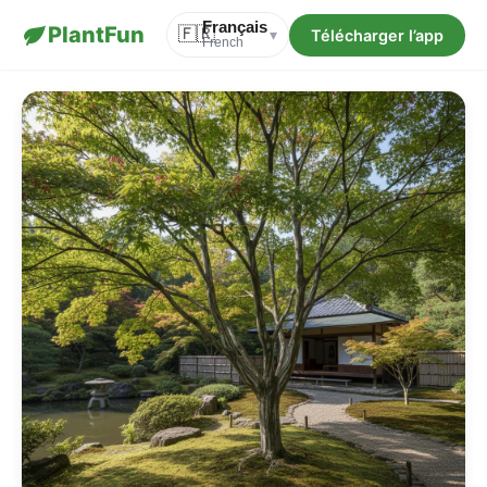
Français
PlantFun
🇫🇷
Télécharger l’app
▾
French