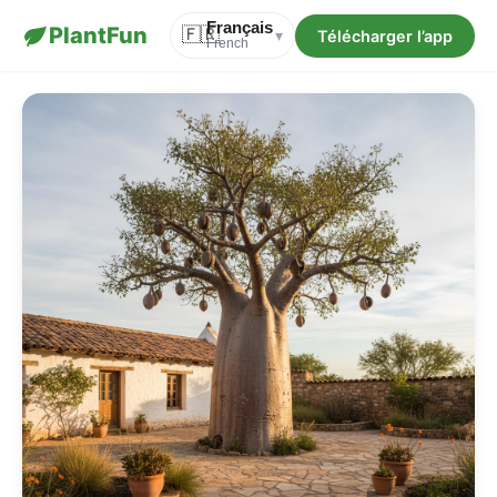
Français
PlantFun
🇫🇷
Télécharger l’app
▾
French