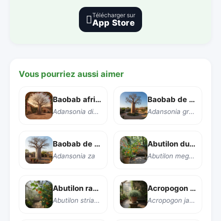
Télécharger sur

App Store
Vous pourriez aussi aimer
Baobab africain
Baobab de Grandidier
Adansonia digitata
Adansonia grandidieri
Baobab de Madagascar
Abutilon du Brésil
Adansonia za
Abutilon megapotamicum
Abutilon rayé
Acropogon de Jaffré
Abutilon striatum
Acropogon jaffrei