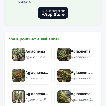
conseils.
Télécharger sur

App Store
Vous pourriez aussi aimer
Aglaonema
Aglaonema
Aglaonema costatum
Aglaonema commutatum
Aglaonema 'Crete'
Aglaonema 'Emerald Bay'
Aglaonema commutatum 'Crete'
Aglaonema Emerald Bay
Aglaonema 'Emerald Beauty'
Aglaonema 'Golden Madonna'
Aglaonema 'Emerald Beauty'
Aglaonema Golden Madonna