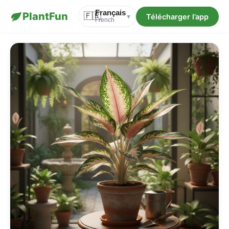
Français
PlantFun
🇫🇷
Télécharger l’app
▾
French