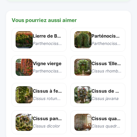
Vous pourriez aussi aimer
Lierre de Boston
Parténocisse striée
Parthenocissus tricuspidata
Parthenocissus striata
Vigne vierge
Cissus 'Ellen Danica'
Parthenocissus inserta
Cissus rhombifolia 'Ellen Danica'
Cissus à feuilles rondes
Cissus de Java
Cissus rotundifolia
Cissus javana
Cissus panaché
Cissus quadrangulaire
Cissus dicolor
Cissus quadrangularis