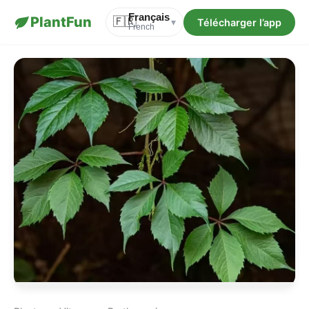
Français
PlantFun
🇫🇷
Télécharger l’app
▾
French