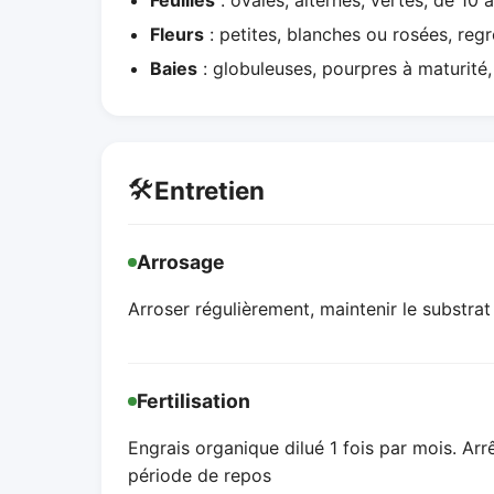
Feuilles
: ovales, alternes, vertes, de 10 
Fleurs
: petites, blanches ou rosées, re
Baies
: globuleuses, pourpres à maturité,
🛠️
Entretien
Arrosage
Arroser régulièrement, maintenir le substr
Fertilisation
Engrais organique dilué 1 fois par mois. Arrê
période de repos