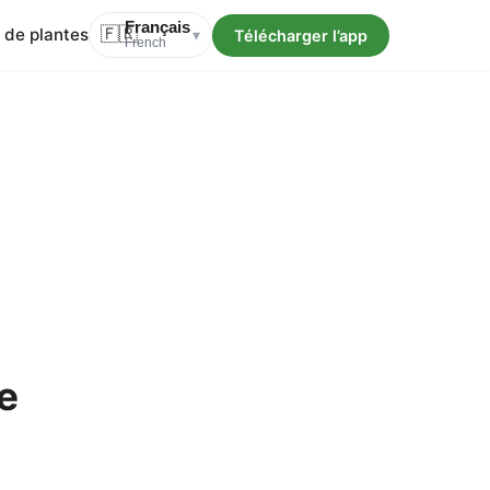
Français
 de plantes
🇫🇷
Télécharger l’app
▾
French
e