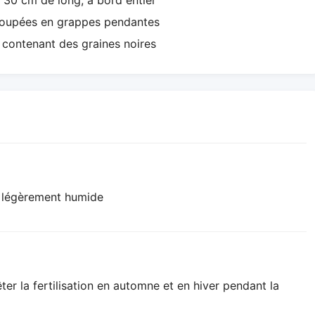
à 30 cm de long, à bord entier
groupées en grappes pendantes
 contenant des graines noires
at légèrement humide
ter la fertilisation en automne et en hiver pendant la