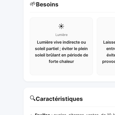
🌱
Besoins
☀️
Lumière
Lumière vive indirecte ou
Laisse
soleil partiel ; éviter le plein
entr
soleil brûlant en période de
évit
forte chaleur
provoq
🔍
Caractéristiques