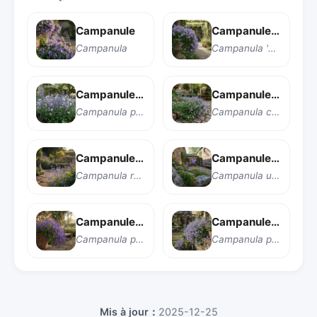
Campanule
Campanule 'Samantha'
Campanula
Campanula 'Samantha'
Campanule à feuilles de pêcher
Campanule à feuilles de petite coquille
Campanula persicifolia
Campanula cochleariifolia
Campanule à feuilles rondes
Campanule à une fleur
Campanula rotundifolia
Campanula uniflora
Campanule de Portenschlag
Campanule de Poscharsky
Campanula portenschlagiana
Campanula poscharskyana
Mis à jour：
2025-12-25