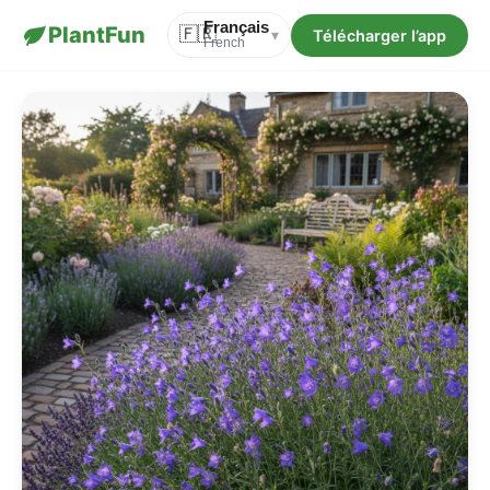
Français
PlantFun
🇫🇷
Télécharger l’app
▾
French