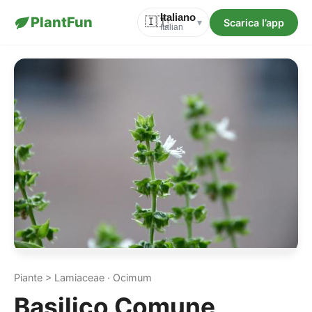
Italiano
PlantFun
🇮🇹
Scarica l’app
▾
Italian
Piante > Lamiaceae · Ocimum
Basilico Comune