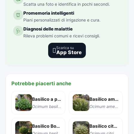
Scatta una foto e identifica in pochi secondi.
Promemoria intelligenti
⏰
Piani personalizzati di irrigazione e cura.
Diagnosi delle malattie
🩺
Rileva problemi comuni e ricevi consigli.
Scarica su

App Store
Potrebbe piacerti anche
Basilico a pigna (Basilico Thai a spiga)
Basilico americano
Ocimum basilicum var. thyrsiflora
Ocimum americanum
Basilico Boxwood
Basilico citronella 'Pesto Perpetuo'
Ocimum basilicum 'Boxwood'
Ocimum citriodorum 'Pesto Perpetuo'