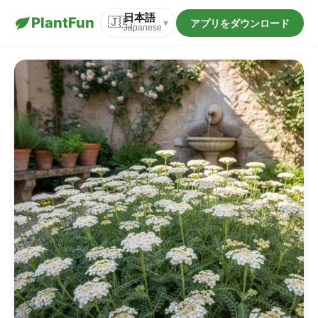
日本語
PlantFun
🇯🇵
アプリをダウンロード
▾
Japanese