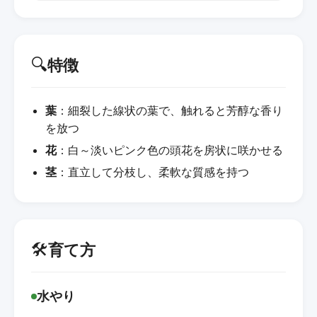
🔍
特徴
葉
：細裂した線状の葉で、触れると芳醇な香り
を放つ
花
：白～淡いピンク色の頭花を房状に咲かせる
茎
：直立して分枝し、柔軟な質感を持つ
🛠️
育て方
水やり