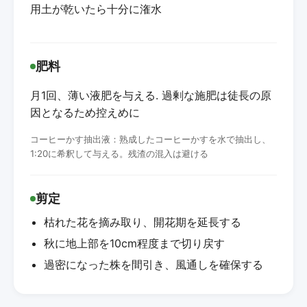
用土が乾いたら十分に潅水
肥料
月1回、薄い液肥を与える. 過剰な施肥は徒長の原
因となるため控えめに
コーヒーかす抽出液：熟成したコーヒーかすを水で抽出し、
1:20に希釈して与える。残渣の混入は避ける
剪定
枯れた花を摘み取り、開花期を延長する
秋に地上部を10cm程度まで切り戻す
過密になった株を間引き、風通しを確保する