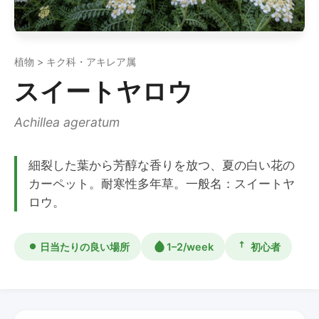
植物 > キク科・アキレア属
スイートヤロウ
Achillea ageratum
細裂した葉から芳醇な香りを放つ、夏の白い花の
カーペット。耐寒性多年草。一般名：スイートヤ
ロウ。
日当たりの良い場所
1–2/week
初心者