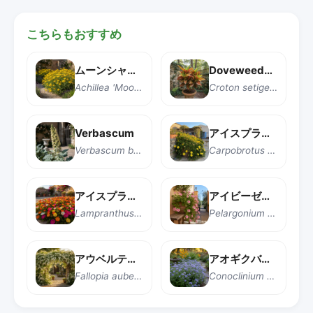
こちらもおすすめ
ムーンシャインヤロウ
Doveweed（クロトン・セティゲルス）
Achillea 'Moonshine'
Croton setigerus
Verbascum
アイスプランツ（ハマミズナ）
Verbascum boerhavii
Carpobrotus edulis
アイスプランツ（ビギー）
アイビーゼラニウム
Lampranthus deltoides 'Vygie'
Pelargonium peltatum
アウベルティーハギカズラ
アオギクバナ（ブルーミストファーン）
Fallopia aubertii
Conoclinium coelestinum