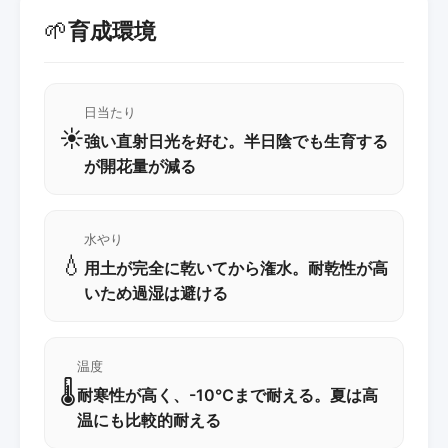
🌱
育成環境
日当たり
☀️
強い直射日光を好む。半日陰でも生育する
が開花量が減る
水やり
💧
用土が完全に乾いてから潅水。耐乾性が高
いため過湿は避ける
温度
🌡️
耐寒性が高く、-10℃まで耐える。夏は高
温にも比較的耐える