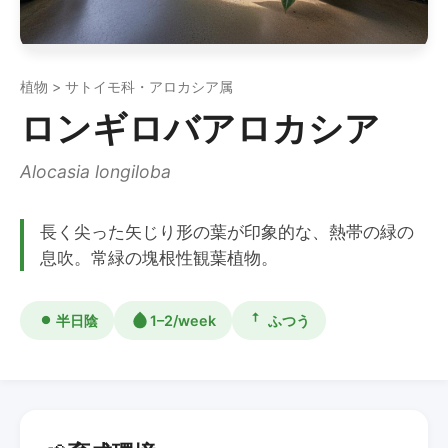
植物 > サトイモ科・アロカシア属
ロンギロバアロカシア
Alocasia longiloba
長く尖った矢じり形の葉が印象的な、熱帯の緑の
息吹。常緑の塊根性観葉植物。
半日陰
1–2/week
ふつう