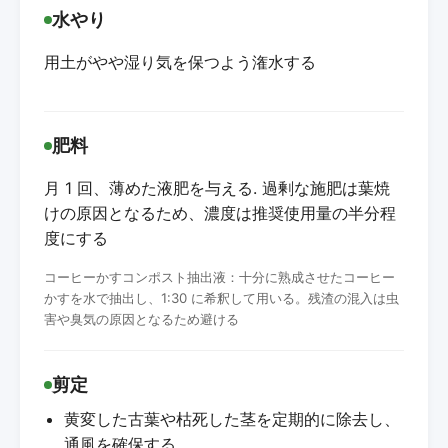
水やり
用土がやや湿り気を保つよう潅水する
肥料
月 1 回、薄めた液肥を与える. 過剰な施肥は葉焼
けの原因となるため、濃度は推奨使用量の半分程
度にする
コーヒーかすコンポスト抽出液：十分に熟成させたコーヒー
かすを水で抽出し、1:30 に希釈して用いる。残渣の混入は虫
害や臭気の原因となるため避ける
剪定
黄変した古葉や枯死した茎を定期的に除去し、
通風を確保する