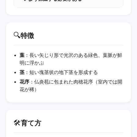
🔍
特徴
葉
：長い矢じり形で光沢のある緑色、葉脈が鮮
明に浮かぶ
茎
：短い塊茎状の地下茎を形成する
花序
：仏炎苞に包まれた肉穂花序（室内では開
花が稀）
🛠️
育て方