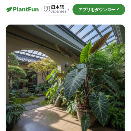
日本語
PlantFun
🇯🇵
アプリをダウンロード
▾
Japanese