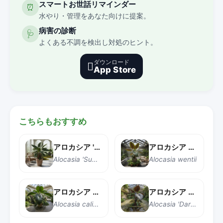
スマートお世話リマインダー
⏰
水やり・管理をあなた向けに提案。
病害の診断
🩺
よくある不調を検出し対処のヒント。
ダウンロード

App Store
こちらもおすすめ
アロカシア 'スモー'
アロカシア ウェンティー
Alocasia 'Sumo'
Alocasia wentii
アロカシア カリドーラ
アロカシア ダークスター
Alocasia calidora
Alocasia 'Dark Star'