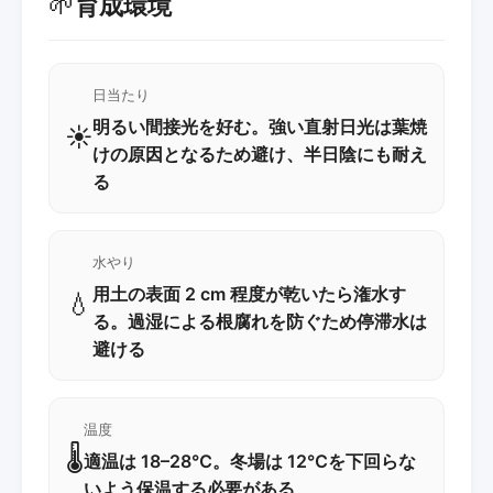
🌱
育成環境
日当たり
明るい間接光を好む。強い直射日光は葉焼
☀️
けの原因となるため避け、半日陰にも耐え
る
水やり
用土の表面 2 cm 程度が乾いたら潅水す
💧
る。過湿による根腐れを防ぐため停滞水は
避ける
温度
🌡️
適温は 18–28℃。冬場は 12℃を下回らな
いよう保温する必要がある