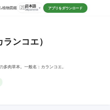
日本語
ム
植物図鑑
🇯🇵
アプリをダウンロード
▾
Japanese
カランコエ）
の多肉草本。一般名：カランコエ。