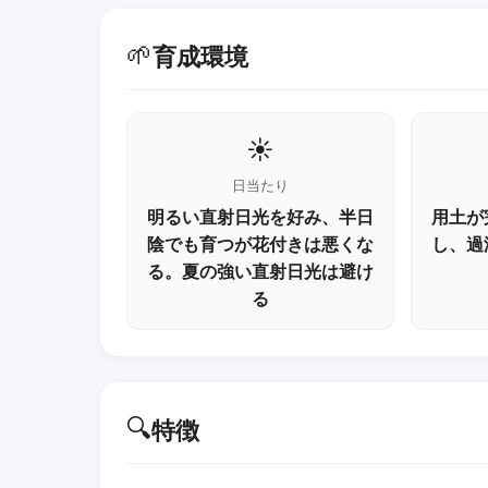
🌱
育成環境
☀️
日当たり
明るい直射日光を好み、半日
用土が
陰でも育つが花付きは悪くな
し、過
る。夏の強い直射日光は避け
る
🔍
特徴