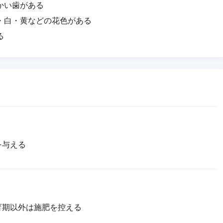
かい歯がある
・白・黄などの花色がある
る
を与える
育期以外は施肥を控える