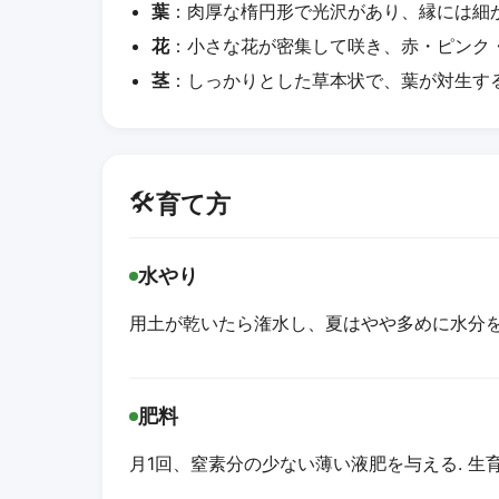
葉
：肉厚な楕円形で光沢があり、縁には細
花
：小さな花が密集して咲き、赤・ピンク
茎
：しっかりとした草本状で、葉が対生す
🛠️
育て方
水やり
用土が乾いたら潅水し、夏はやや多めに水分
肥料
月1回、窒素分の少ない薄い液肥を与える. 生