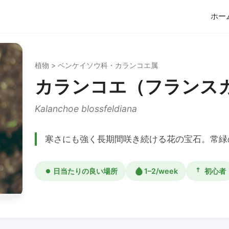
ホー
植物 > ベンケイソウ科・カランコエ属
カランコエ（フランス
Kalanchoe blossfeldiana
寒さにも強く長期間咲き続ける花の宝石。常緑
日当たりの良い場所
1–2/week
初心者