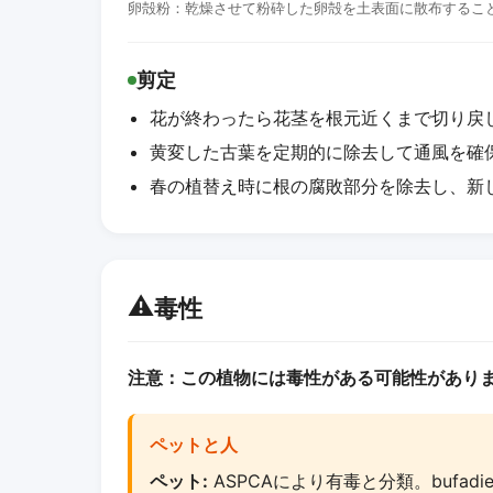
卵殻粉：乾燥させて粉砕した卵殻を土表面に散布するこ
剪定
花が終わったら花茎を根元近くまで切り戻
黄変した古葉を定期的に除去して通風を確
春の植替え時に根の腐敗部分を除去し、新
⚠️
毒性
注意：この植物には毒性がある可能性があり
ペットと人
ペット:
ASPCAにより有毒と分類。bufad