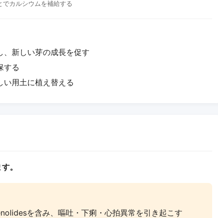
とでカルシウムを補給する
し、新しい芽の成長を促す
保する
しい用土に植え替える
ます。
ienolidesを含み、嘔吐・下痢・心拍異常を引き起こす