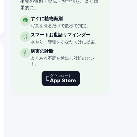
植物の識別・育成・お世話を、より効
果的に。
すぐに植物識別
📷
写真を撮るだけで数秒で判定。
スマートお世話リマインダー
⏰
水やり・管理をあなた向けに提案。
病害の診断
🩺
よくある不調を検出し対処のヒン
ト。
ダウンロード

App Store