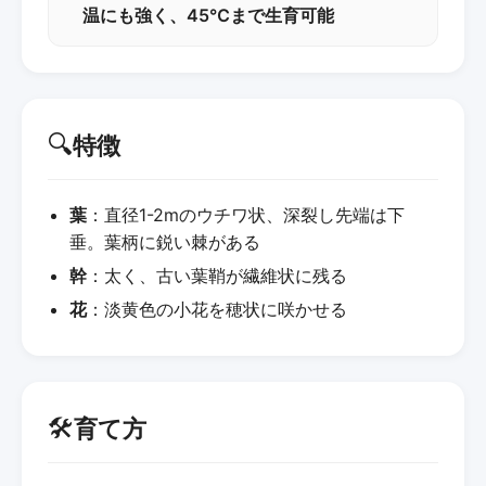
温にも強く、45℃まで生育可能
🔍
特徴
葉
：直径1-2mのウチワ状、深裂し先端は下
垂。葉柄に鋭い棘がある
幹
：太く、古い葉鞘が繊維状に残る
花
：淡黄色の小花を穂状に咲かせる
🛠️
育て方