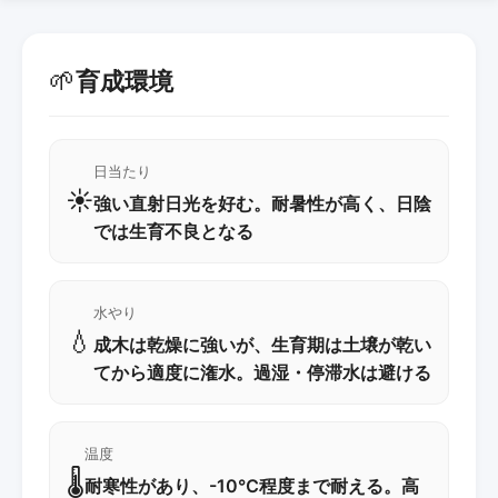
🌱
育成環境
日当たり
☀️
強い直射日光を好む。耐暑性が高く、日陰
では生育不良となる
水やり
💧
成木は乾燥に強いが、生育期は土壌が乾い
てから適度に潅水。過湿・停滞水は避ける
温度
🌡️
耐寒性があり、-10℃程度まで耐える。高