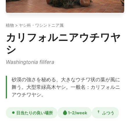
植物 > ヤシ科・ワシントニア属
カリフォルニアウチワヤ
シ
Washingtonia filifera
砂漠の強さを秘める、大きなウチワ状の葉が風に
舞う。大型常緑高木ヤシ。一般名：カリフォルニ
アウチワヤシ。
日当たりの良い場所
1–2/week
ふつう