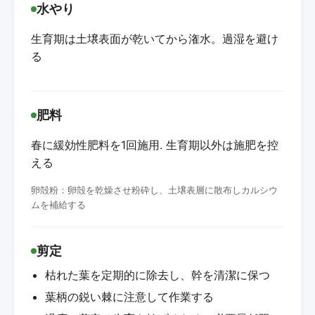
水やり
生育期は土壌表面が乾いてから潅水。過湿を避け
る
肥料
春に緩効性肥料を1回施用. 生育期以外は施肥を控
える
卵殻粉：卵殻を乾燥させ粉砕し、土壌表層に散布しカルシウ
ムを補給する
剪定
枯れた葉を定期的に除去し、幹を清潔に保つ
葉柄の鋭い棘に注意して作業する