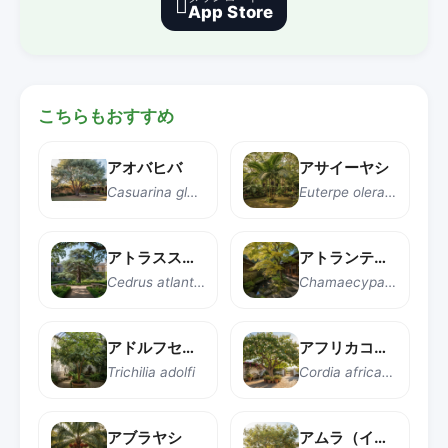

App Store
こちらもおすすめ
アオバヒバ
アサイーヤシ
Casuarina glauca
Euterpe oleracea
アトラススギ（アトラスセドル）
アトランティックホワイトシダー
Cedrus atlantica
Chamaecyparis thyoides
アドルフセンジュ
アフリカコルディア
Trichilia adolfi
Cordia africana
アブラヤシ
アムラ（インドグーズベリー）