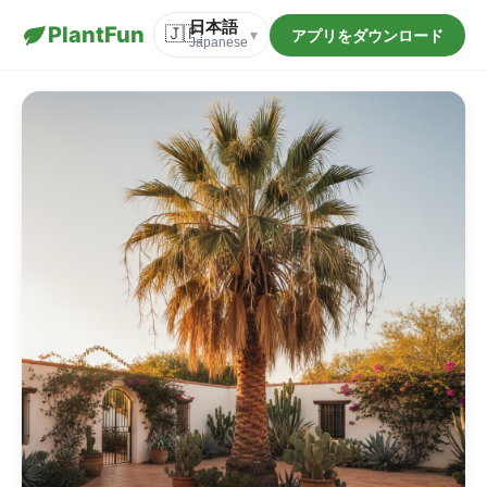
日本語
PlantFun
🇯🇵
アプリをダウンロード
▾
Japanese