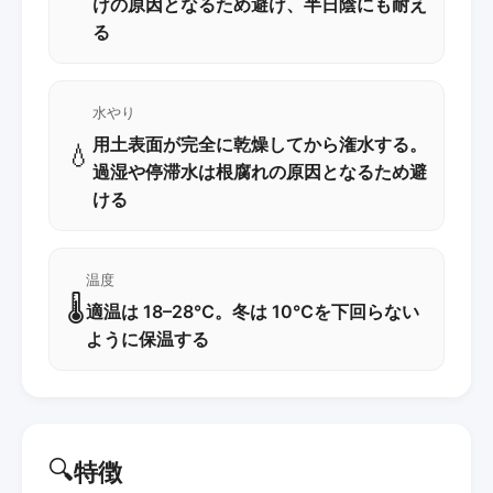
けの原因となるため避け、半日陰にも耐え
る
水やり
用土表面が完全に乾燥してから潅水する。
💧
過湿や停滞水は根腐れの原因となるため避
ける
温度
🌡️
適温は 18–28℃。冬は 10℃を下回らない
ように保温する
🔍
特徴