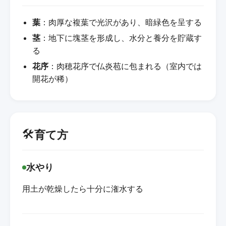
葉
：肉厚な複葉で光沢があり、暗緑色を呈する
茎
：地下に塊茎を形成し、水分と養分を貯蔵す
る
花序
：肉穂花序で仏炎苞に包まれる（室内では
開花が稀）
🛠️
育て方
水やり
用土が乾燥したら十分に潅水する