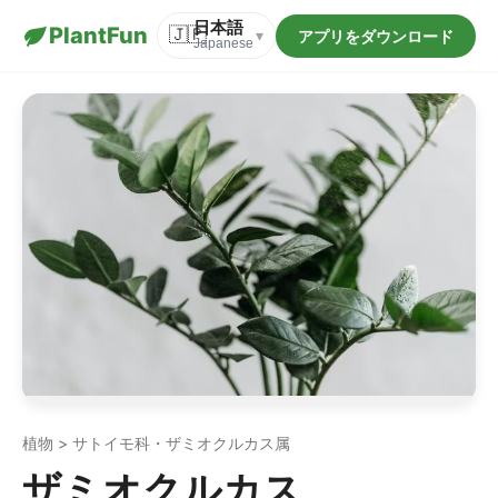
日本語
PlantFun
🇯🇵
アプリをダウンロード
▾
Japanese
植物 > サトイモ科・ザミオクルカス属
ザミオクルカス