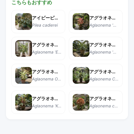
こちらもおすすめ
アイビーピレア（シルバーピレア）
アグラオネマ 'レッドピーコック'
Pilea cadierei
Aglaonema 'Red Peacock'
アグラオネマ エメラルドビューティー
アグラオネマ オオサカ
Aglaonema 'Emerald Beauty'
Aglaonema 'Osaka'
アグラオネマ オオサカホワイト
アグラオネマ カットラス
Aglaonema Osaka White
Aglaonema Cutlass
アグラオネマ キーラルゴー
アグラオネマ クリート
Aglaonema 'Key Largo'
Aglaonema commutatum 'Crete'