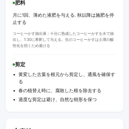
肥料
月に1回、薄めた液肥を与える. 秋以降は施肥を停
止する
コーヒーかす抽出液：十分に熟成したコーヒーかすを水で抽
出し、1:30に希釈して与える。生のコーヒーかすは土壌の酸
性化を招くため避ける
剪定
黄変した古葉を根元から剪定し、通風を確保す
る
春の植替え時に、腐敗した根を除去する
過度な剪定は避け、自然な樹形を保つ