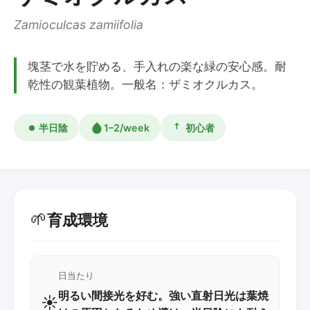
Zamioculcas zamiifolia
塊茎で水を貯める、手入れの楽な緑の安心感。耐
乾性の観葉植物。一般名：ザミオクルカス。
半日陰
1–2/week
初心者
🌱
育成環境
日当たり
明るい間接光を好む。強い直射日光は葉焼
☀️