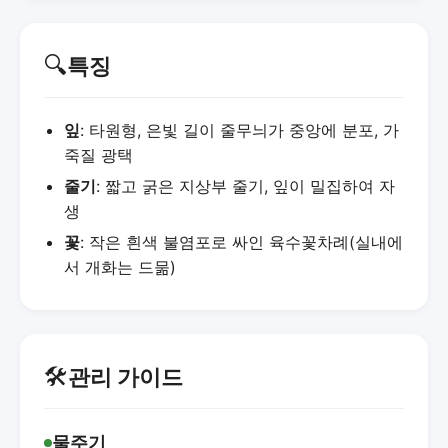
🔍
특징
잎
: 타원형, 은빛 길이 줄무늬가 중앙에 분포, 가
죽질 광택
줄기
: 짧고 굵은 지상부 줄기, 잎이 밀집하여 자
생
꽃
: 작은 흰색 불염포로 싸인 육수꽃차례(실내에
서 개화는 드묾)
🛠️
관리 가이드
물주기