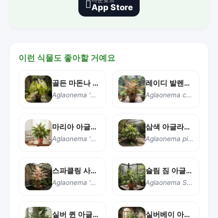

App Store
이런 식물도 좋아할 거예요
골든 마돈나 아글라오네마
레이디 발렌타인 아글라오네마
Aglaonema 'Golden Madonna'
Aglaonema commutatum 'Lady Valentine'
마리아 아글라오네마
삼색 아글라오네마
Aglaonema 'Maria'
Aglaonema pictum tricolor
스파클링 사라 아글라오네마
슬림 짐 아글라오네마
Aglaonema 'Sparkling Sarah'
Aglaonema Slim Jim
실버 퀸 아글라오네마
실버베이 아글라오네마