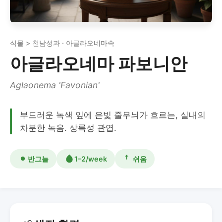
식물 > 천남성과 · 아글라오네마속
아글라오네마 파보니안
Aglaonema 'Favonian'
부드러운 녹색 잎에 은빛 줄무늬가 흐르는, 실내의
차분한 녹음. 상록성 관엽.
반그늘
1–2/week
쉬움