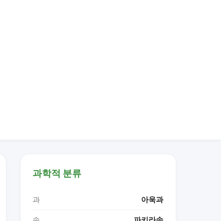
과학적 분류
과
아욱과
속
파키라속