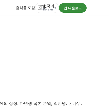
한국어
홈
식물 도감
🇰🇷
앱 다운로드
▾
Korean
의 상징. 다년생 목본 관엽; 일반명: 돈나무.