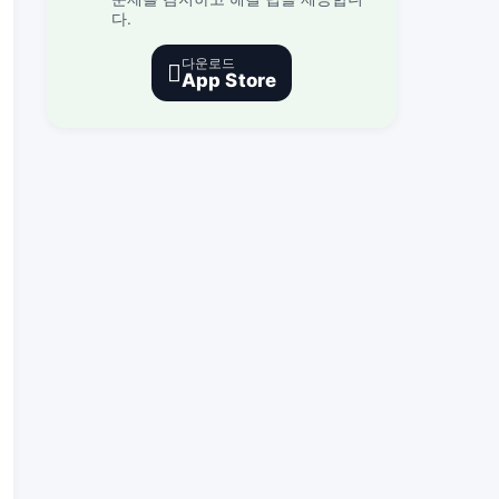
다.
다운로드

App Store