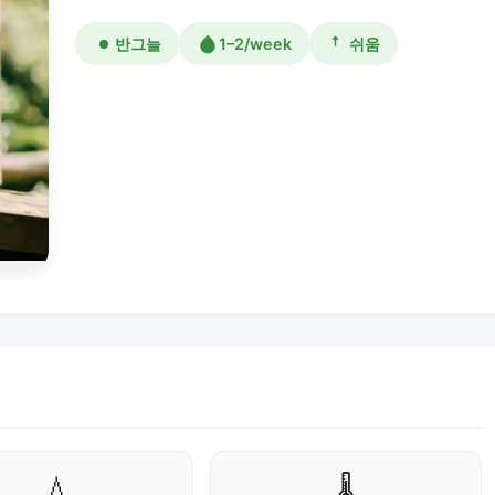
반그늘
1–2/week
쉬움
💧
🌡️