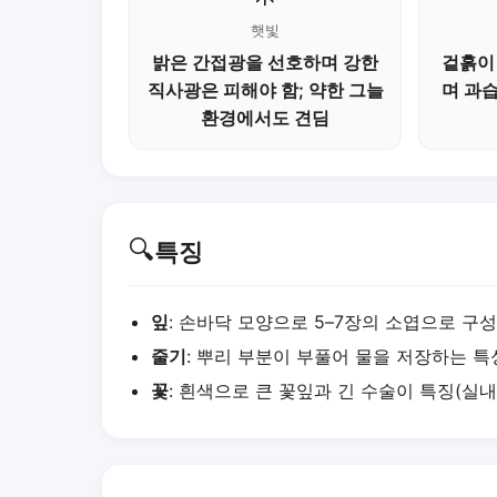
햇빛
밝은 간접광을 선호하며 강한
겉흙이
직사광은 피해야 함; 약한 그늘
며 과
환경에서도 견딤
🔍
특징
잎
: 손바닥 모양으로 5–7장의 소엽으로 구성
줄기
: 뿌리 부분이 부풀어 물을 저장하는 특
꽃
: 흰색으로 큰 꽃잎과 긴 수술이 특징(실내