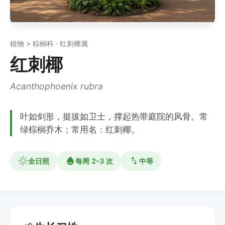
植物 > 棕榈科 · 红刺椰属
红刺椰
Acanthophoenix rubra
叶如剑形，挺拔如卫士，撑起热带庭院的风骨。常
绿棕榈乔木；常用名：红刺椰。
全日照
每周 2–3 次
中等