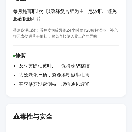
每月施薄肥1次. 以缓释复合肥为主，忌浓肥，避免
肥液接触叶片
香蕉皮浸出液：香蕉皮切碎浸泡24小时后1:20稀释灌根，补充
钾元素促进茎干健壮，避免直接倒入盆土产生异味
修剪
及时剪除枯黄叶片，保持株型整洁
去除老化叶柄，避免堆积滋生虫害
春季修剪过密侧枝，增强通风透光
⚠️
毒性与安全