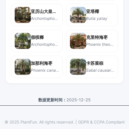
亚历山大皇后棕榈
亚塔椰
Archontophoenix alexandrae
Butia yatay
假槟榔
克里特海枣
Archontophoenix cunninghamiana
Phoenix theophrasti
加那利海枣
卡苏菜棕
Phoenix canariensis
Sabal causiarum
数据更新时间：
2025-12-25
© 2025 PlantFun.
All rights reserved.
|
GDPR & CCPA Compliant