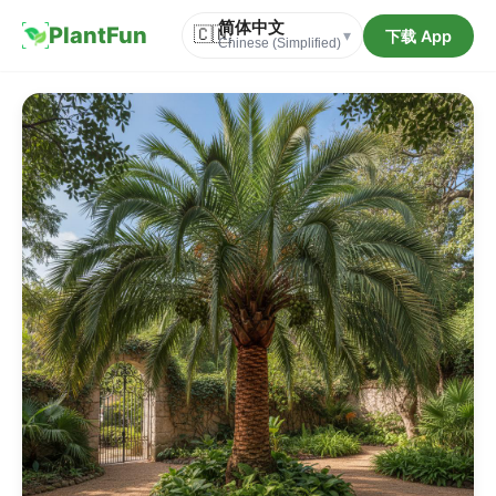
简体中文
PlantFun
🇨🇳
下载 App
▾
Chinese (Simplified)