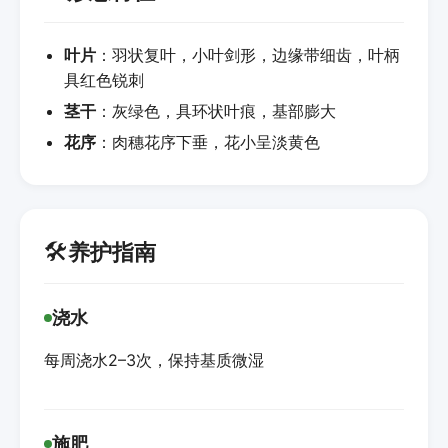
叶片
：羽状复叶，小叶剑形，边缘带细齿，叶柄
具红色锐刺
茎干
：灰绿色，具环状叶痕，基部膨大
花序
：肉穗花序下垂，花小呈淡黄色
🛠️
养护指南
浇水
每周浇水2–3次，保持基质微湿
施肥