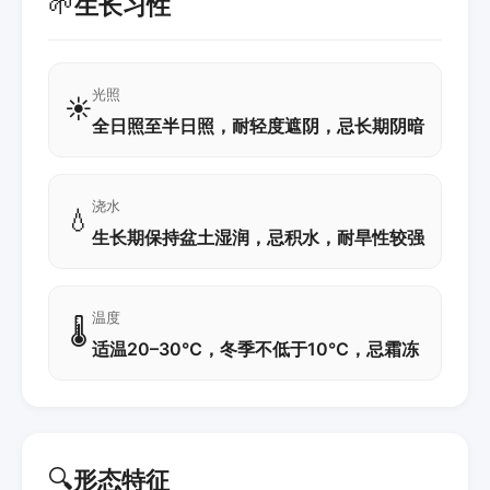
🌱
生长习性
光照
☀️
全日照至半日照，耐轻度遮阴，忌长期阴暗
浇水
💧
生长期保持盆土湿润，忌积水，耐旱性较强
温度
🌡️
适温20–30℃，冬季不低于10℃，忌霜冻
🔍
形态特征