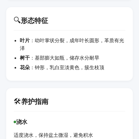
🔍
形态特征
叶片
：幼叶掌状分裂，成年叶长圆形，革质有光
泽
树干
：基部膨大如瓶，储存水分耐旱
花朵
：钟形，乳白至淡黄色，簇生枝顶
🛠️
养护指南
浇水
适度浇水，保持盆土微湿，避免积水