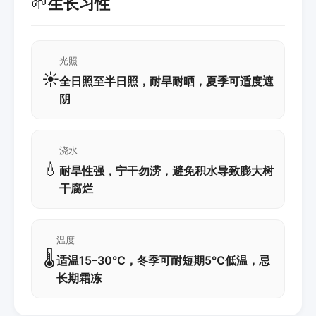
🌱
生长习性
光照
☀️
全日照至半日照，耐旱耐晒，夏季可适度遮
阴
浇水
💧
耐旱性强，宁干勿涝，避免积水导致膨大树
干腐烂
温度
🌡️
适温15–30℃，冬季可耐短期5℃低温，忌
长期霜冻