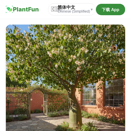
简体中文
PlantFun
🇨🇳
下载 App
▾
Chinese (Simplified)