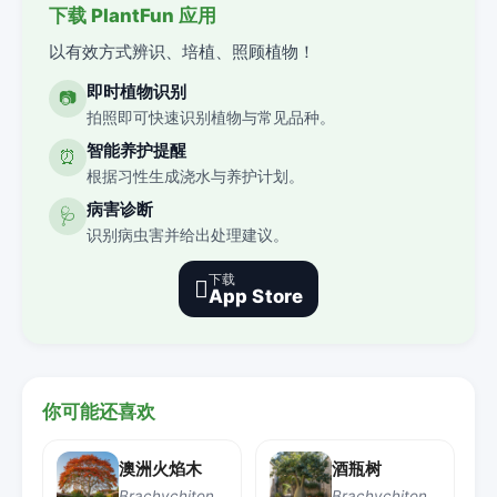
下载 PlantFun 应用
以有效方式辨识、培植、照顾植物！
即时植物识别
📷
拍照即可快速识别植物与常见品种。
智能养护提醒
⏰
根据习性生成浇水与养护计划。
病害诊断
🩺
识别病虫害并给出处理建议。
下载

App Store
你可能还喜欢
澳洲火焰木
酒瓶树
Brachychiton acerifolius
Brachychiton rupestris