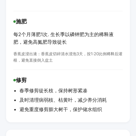
施肥
每2个月薄肥1次. 生长季以磷钾肥为主的稀释液
肥，避免高氮肥导致徒长
香蕉皮浸出液：香蕉皮切碎清水浸泡3天，按1:20比例稀释后灌
根，避免直接倒入盆土
修剪
春季修剪徒长枝，保持树形紧凑
及时清理病弱枝、枯黄叶，减少养分消耗
避免重度修剪膨大树干，保护储水组织