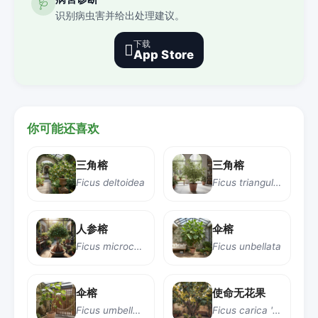
🩺
识别病虫害并给出处理建议。
下载

App Store
你可能还喜欢
三角榕
三角榕
Ficus deltoidea
Ficus triangularis
人参榕
伞榕
Ficus microcarpa var. ginseng
Ficus unbellata
伞榕
使命无花果
Ficus umbellata
Ficus carica 'Mission'