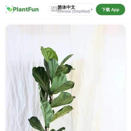
简体中文
PlantFun
🇨🇳
下载 App
▾
Chinese (Simplified)