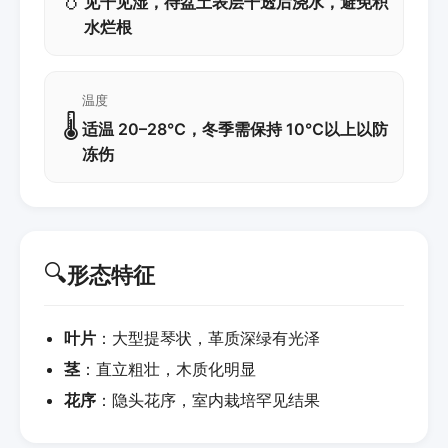
见干见湿，待盆土表层干透后浇水，避免积
水烂根
温度
🌡️
适温 20–28℃，冬季需保持 10℃以上以防
冻伤
🔍
形态特征
叶片
：大型提琴状，革质深绿有光泽
茎
：直立粗壮，木质化明显
花序
：隐头花序，室内栽培罕见结果