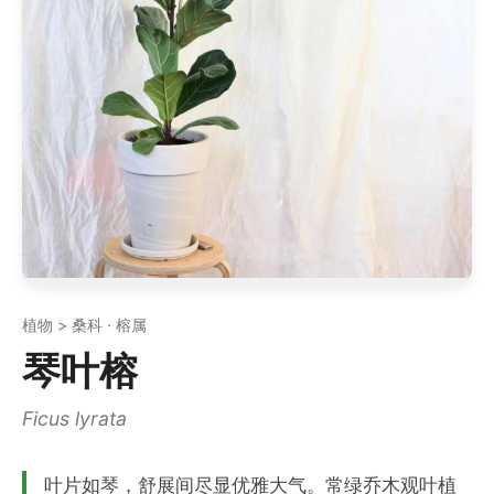
植物 > 桑科 · 榕属
琴叶榕
Ficus lyrata
叶片如琴，舒展间尽显优雅大气。常绿乔木观叶植