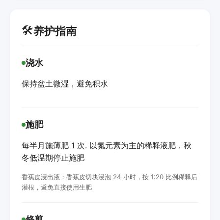
🛠️
养护指南
浇水
保持盆土微湿，避免积水
施肥
每半月施薄肥 1 次. 以氮元素为主的稀释液肥，秋
冬低温期停止施肥
香蕉皮浸出液：香蕉皮切块浸泡 24 小时，按 1:20 比例稀释后
灌根，避免直接使用生肥
修剪