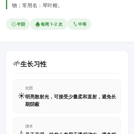
物；常用名：琴叶榕。
半阴
每周 1–2 次
中等
🌱
生长习性
光照
☀️
明亮散射光，可接受少量柔和直射，避免长
期阴蔽
浇水
💧