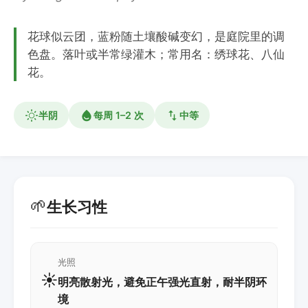
花球似云团，蓝粉随土壤酸碱变幻，是庭院里的调
色盘。落叶或半常绿灌木；常用名：绣球花、八仙
花。
半阴
每周 1–2 次
中等
🌱
生长习性
光照
☀️
明亮散射光，避免正午强光直射，耐半阴环
境