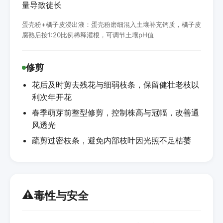
量导致徒长
蛋壳粉+橘子皮浸出液：蛋壳粉磨细混入土壤补充钙质，橘子皮
腐熟后按1:20比例稀释灌根，可调节土壤pH值
修剪
花后及时剪去残花与细弱枝条，保留健壮老枝以
利次年开花
春季萌芽前整型修剪，控制株高与冠幅，改善通
风透光
疏剪过密枝条，避免内部枝叶因光照不足枯萎
⚠️
毒性与安全