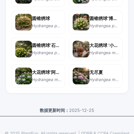
圆锥绣球
圆锥绣球‘博博’（Bobo）
Hydrangea paniculata
Hydrangea paniculata 'Ilvobo' Bobo
圆锥绣球‘石灰灯’
大花绣球 '小脾气'
Hydrangea paniculata 'Limelight'
Hydrangea macrophylla 'Wee Bit Grumpy'
大花绣球‘阿耶莎’
无尽夏
Hydrangea macrophylla 'Ayesha'
Hydrangea macrophylla 'Bailmer'
数据更新时间：
2025-12-25
© 2025 PlantFun.
All rights reserved.
|
GDPR & CCPA Compliant