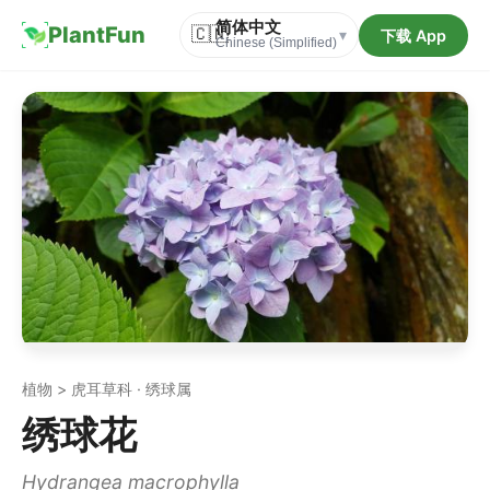
简体中文
PlantFun
🇨🇳
下载 App
▾
Chinese (Simplified)
植物 > 虎耳草科 · 绣球属
绣球花
Hydrangea macrophylla