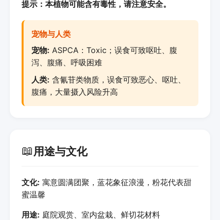
提示：本植物可能含有毒性，请注意安全。
宠物与人类
宠物:
ASPCA：Toxic；误食可致呕吐、腹
泻、腹痛、呼吸困难
人类:
含氰苷类物质，误食可致恶心、呕吐、
腹痛，大量摄入风险升高
📖
用途与文化
文化:
寓意圆满团聚，蓝花象征浪漫，粉花代表甜
蜜温馨
用途:
庭院观赏、室内盆栽、鲜切花材料