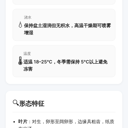
浇水
💧
保持盆土湿润但无积水，高温干燥期可喷雾
增湿
温度
🌡️
适温 18–25℃，冬季需保持 5℃以上避免
冻害
🔍
形态特征
叶片
：对生，卵形至阔卵形，边缘具粗齿，纸质