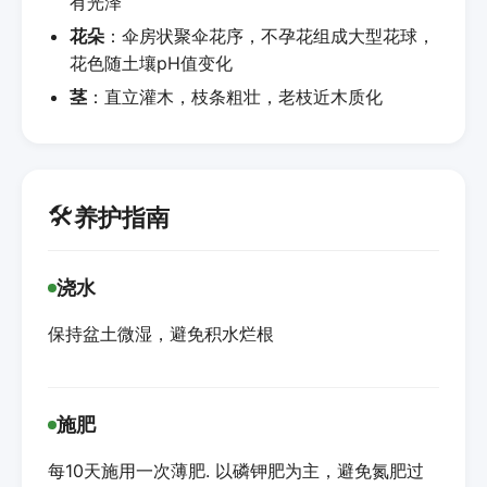
有光泽
花朵
：伞房状聚伞花序，不孕花组成大型花球，
花色随土壤pH值变化
茎
：直立灌木，枝条粗壮，老枝近木质化
🛠️
养护指南
浇水
保持盆土微湿，避免积水烂根
施肥
每10天施用一次薄肥. 以磷钾肥为主，避免氮肥过