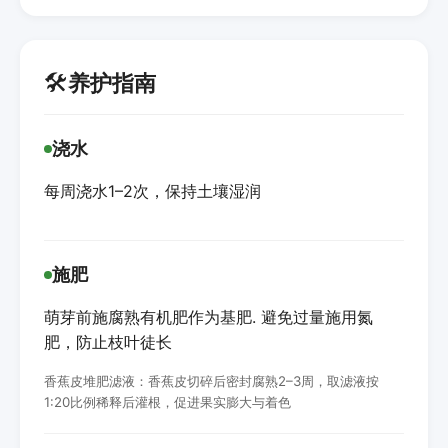
🛠️
养护指南
浇水
每周浇水1–2次，保持土壤湿润
施肥
萌芽前施腐熟有机肥作为基肥. 避免过量施用氮
肥，防止枝叶徒长
香蕉皮堆肥滤液：香蕉皮切碎后密封腐熟2–3周，取滤液按
1:20比例稀释后灌根，促进果实膨大与着色