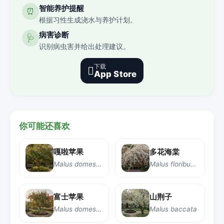
智能养护提醒
⏰
根据习性生成浇水与养护计划。
病害诊断
🩺
识别病虫害并给出处理建议。
下载

App Store
你可能还喜欢
嘎啦苹果
多花海棠
Malus domestica 'Gala'
Malus floribunda
富士苹果
山荆子
Malus domestica 'Fuji'
Malus baccata