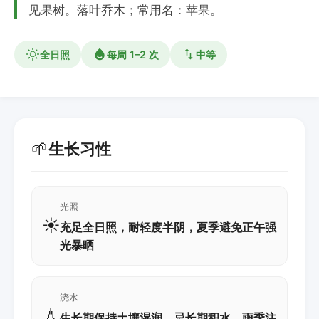
见果树。落叶乔木；常用名：苹果。
全日照
每周 1–2 次
中等
🌱
生长习性
光照
☀️
充足全日照，耐轻度半阴，夏季避免正午强
光暴晒
浇水
💧
生长期保持土壤湿润，忌长期积水，雨季注