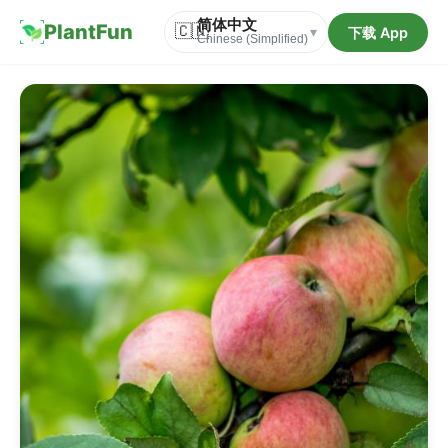
简体中文
PlantFun
🇨🇳
下载 App
▾
Chinese (Simplified)