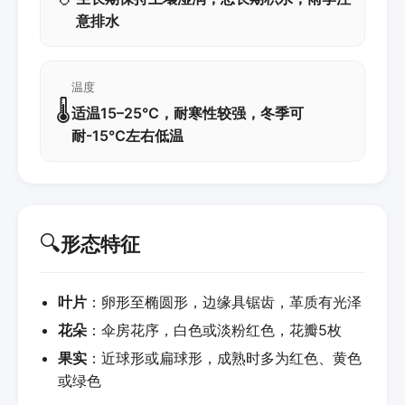
意排水
温度
🌡️
适温15–25℃，耐寒性较强，冬季可
耐-15℃左右低温
🔍
形态特征
叶片
：卵形至椭圆形，边缘具锯齿，革质有光泽
花朵
：伞房花序，白色或淡粉红色，花瓣5枚
果实
：近球形或扁球形，成熟时多为红色、黄色
或绿色