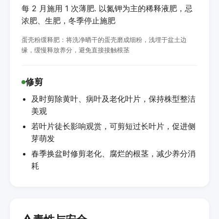
每 2 月施用 1 次薄肥. 以氮钾为主的稀释液肥，忌
浓肥、生肥，冬季停止施肥
蛋壳粉缓释肥：将洗净晒干的蛋壳磨成细粉，浅埋于盆土边
缘，缓慢释放养分，避免直接接触根茎
修剪
及时剪除黄叶、病叶及老化叶片，保持株型整洁
美观
若叶片徒长影响观赏，可剪短过长叶片，促进侧
芽萌发
春季换盆时修剪老化、腐烂的根茎，减少养分消
耗