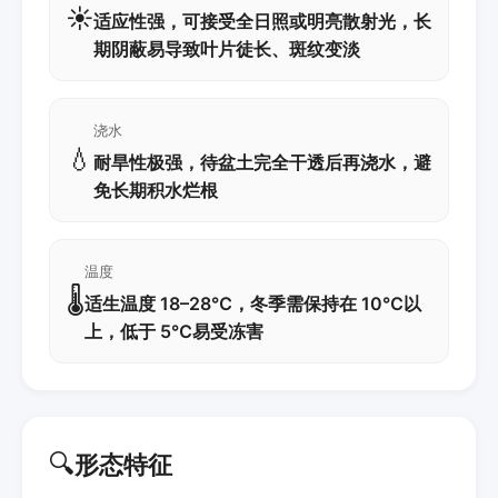
☀️
适应性强，可接受全日照或明亮散射光，长
期阴蔽易导致叶片徒长、斑纹变淡
浇水
💧
耐旱性极强，待盆土完全干透后再浇水，避
免长期积水烂根
温度
🌡️
适生温度 18–28℃，冬季需保持在 10℃以
上，低于 5℃易受冻害
🔍
形态特征