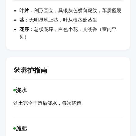
叶片
：剑形直立，具银灰色横向虎纹，革质坚硬
茎
：无明显地上茎，叶从根茎处丛生
花序
：总状花序，白色小花，具淡香（室内罕
见）
🛠️
养护指南
浇水
盆土完全干透后浇水，每次浇透
施肥