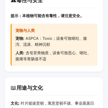
⚠️
毒性与安全
提示：本植物可能含有毒性，请注意安全。
宠物与人类
宠物:
ASPCA：Toxic；误食可致呕吐、腹
泻、流涎、精神沉郁
人类:
含皂苷类物质，误食可致恶心、呕吐、
腹痛等胃肠道不适
📖
用途与文化
文化:
叶片挺拔坚韧，寓意坚韧不拔、事业蒸蒸日