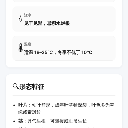
浇水
💧
见干见湿，忌积水烂根
温度
🌡️
适温 18–25℃，冬季不低于 10℃
🔍
形态特征
叶片
：幼叶箭形，成年叶掌状深裂，叶色多为翠
绿或带斑纹
茎
：具气生根，可攀援或垂吊生长