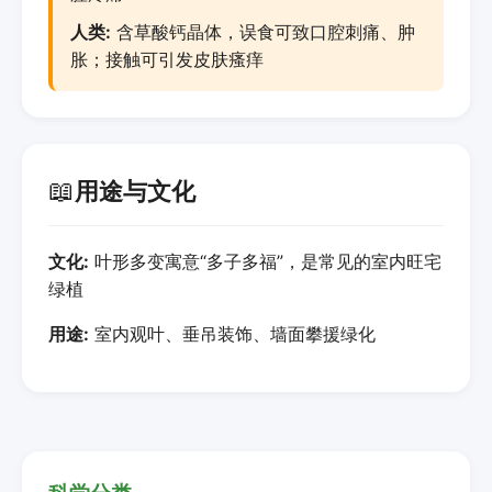
人类:
含草酸钙晶体，误食可致口腔刺痛、肿
胀；接触可引发皮肤瘙痒
📖
用途与文化
文化:
叶形多变寓意“多子多福”，是常见的室内旺宅
绿植
用途:
室内观叶、垂吊装饰、墙面攀援绿化