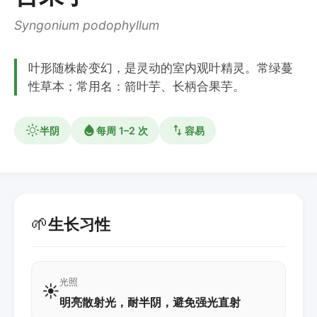
Syngonium podophyllum
叶形随株龄变幻，是灵动的室内观叶精灵。常绿蔓
性草本；常用名：箭叶芋、长柄合果芋。
半阴
每周 1–2 次
容易
🌱
生长习性
光照
☀️
明亮散射光，耐半阴，避免强光直射