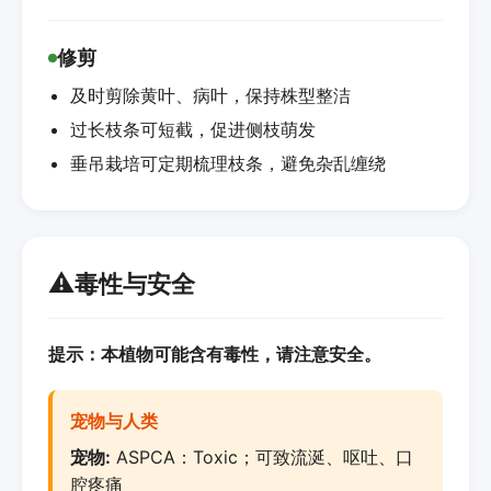
修剪
及时剪除黄叶、病叶，保持株型整洁
过长枝条可短截，促进侧枝萌发
垂吊栽培可定期梳理枝条，避免杂乱缠绕
⚠️
毒性与安全
提示：本植物可能含有毒性，请注意安全。
宠物与人类
宠物:
ASPCA：Toxic；可致流涎、呕吐、口
腔疼痛