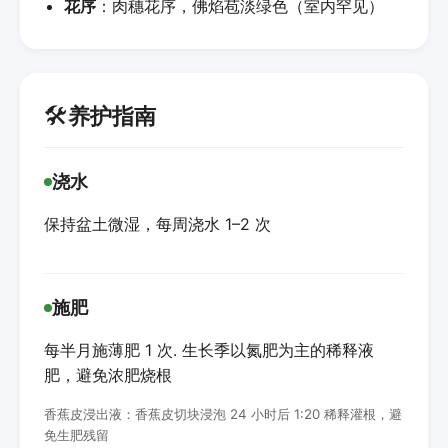
花序
：肉穗花序，佛焰苞淡绿色（室内罕见）
🛠️
养护指南
浇水
保持盆土微湿，每周浇水 1–2 次
施肥
每半月施薄肥 1 次. 生长季以氮肥为主的稀释液
肥，避免浓肥烧根
香蕉皮浸出液：香蕉皮切块浸泡 24 小时后 1:20 稀释灌根，避
免生肥残留