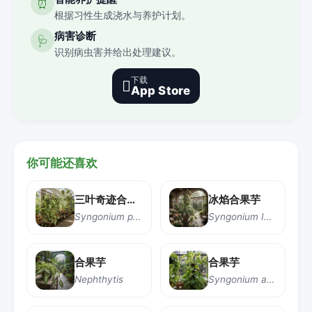
⏰
根据习性生成浇水与养护计划。
病害诊断
🩺
识别病虫害并给出处理建议。
下载

App Store
你可能还喜欢
三叶奇迹合果芋
冰焰合果芋
Syngonium podophyllum 'Trileaf Wonder'
Syngonium Ice Frost
合果芋
合果芋
Nephthytis
Syngonium angustatum