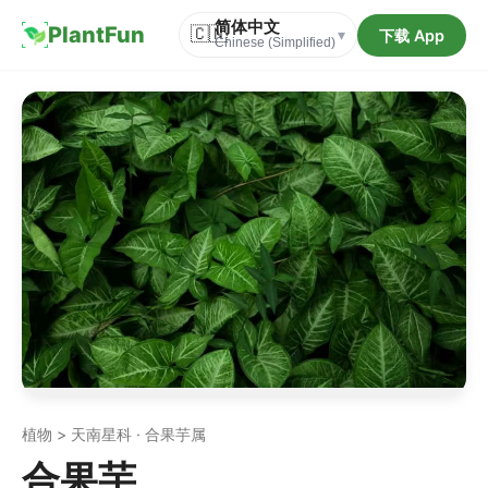
简体中文
PlantFun
🇨🇳
下载 App
▾
Chinese (Simplified)
植物 > 天南星科 · 合果芋属
合果芋