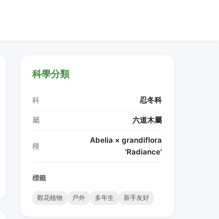
科學分類
科
忍冬科
屬
六道木屬
Abelia × grandiflora
種
'Radiance'
標籤
觀花植物
戶外
多年生
新手友好