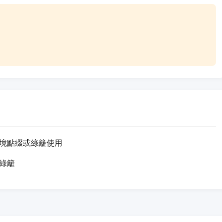
境點綴或綠籬使用
綠籬