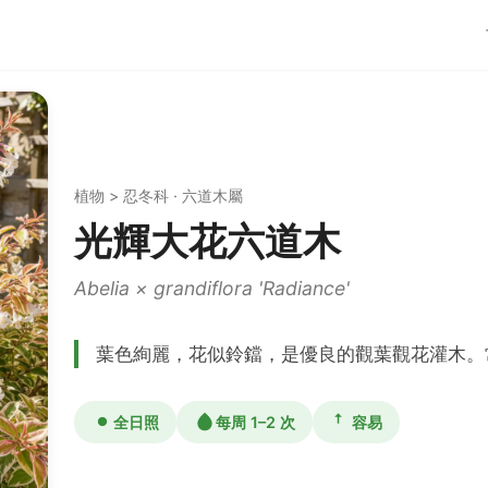
植物 > 忍冬科 · 六道木屬
光輝大花六道木
Abelia × grandiflora 'Radiance'
葉色絢麗，花似鈴鐺，是優良的觀葉觀花灌木。
全日照
每周 1–2 次
容易