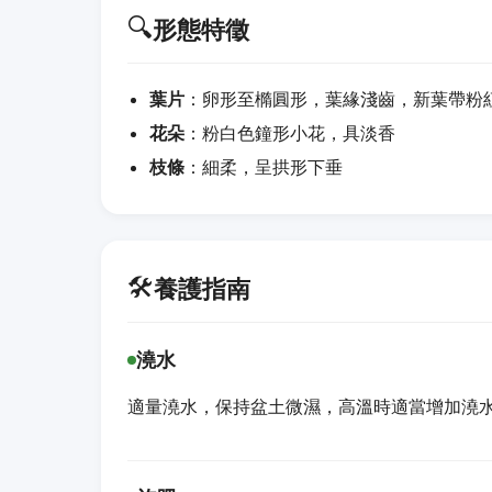
🔍
形態特徵
葉片
：卵形至橢圓形，葉緣淺齒，新葉帶粉
花朵
：粉白色鐘形小花，具淡香
枝條
：細柔，呈拱形下垂
🛠️
養護指南
澆水
適量澆水，保持盆土微濕，高溫時適當增加澆