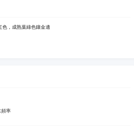
紅色，成熟葉綠色鑲金邊
水頻率