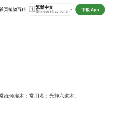
繁體中文
首頁
植物百科
🇭🇰
下載 App
▾
Chinese (Traditional)
常綠矮灌木；常用名：光輝六道木。