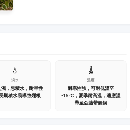
💧
🌡️
澆水
溫度
見濕，忌積水，耐旱性
耐寒性強，可耐低溫至
長期積水易導致爛根
-15℃，夏季耐高溫，適應溫
帶至亞熱帶氣候