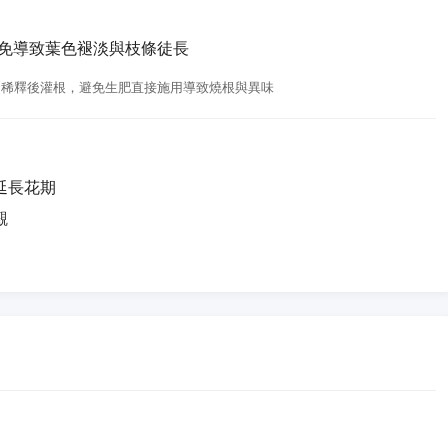
以免導致葉色褪淡與枝條徒長
比例稀釋後灌根，避免生肥直接施用導致燒根與異味
延長花期
觀