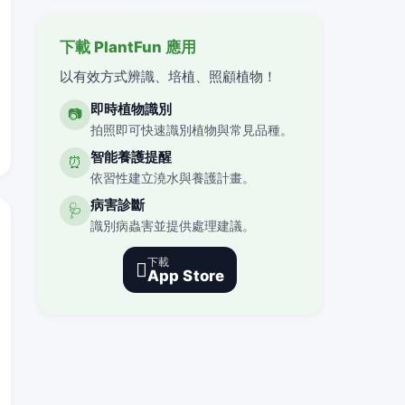
下載 PlantFun 應用
以有效方式辨識、培植、照顧植物！
即時植物識別
📷
拍照即可快速識別植物與常見品種。
智能養護提醒
⏰
依習性建立澆水與養護計畫。
病害診斷
🩺
識別病蟲害並提供處理建議。
下載

App Store