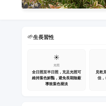
🌱
生長習性
☀️
光照
全日照至半日照，充足光照可
見乾
維持葉色鮮豔，避免長期陰蔽
佳，
導致葉色褪淡