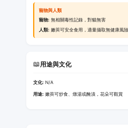
寵物與人類
寵物:
無相關毒性記錄，對貓無害
人類:
嫩莢可安全食用，適量攝取無健康風
📖
用途與文化
文化:
N/A
用途:
嫩莢可炒食、燉湯或醃漬，花朵可觀賞