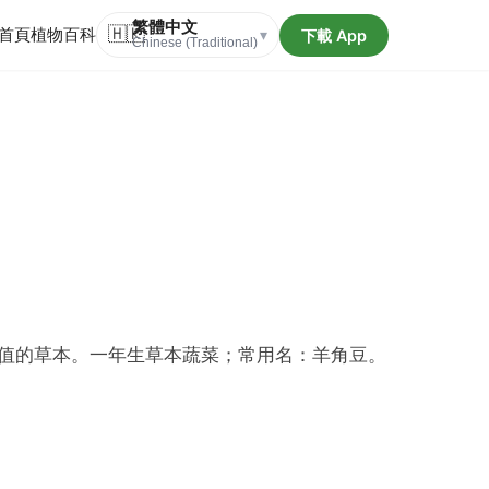
繁體中文
首頁
植物百科
🇭🇰
下載 App
▾
Chinese (Traditional)
值的草本。一年生草本蔬菜；常用名：羊角豆。