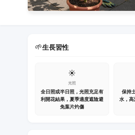
🌱
生長習性
☀️
光照
全日照或半日照，光照充足有
保持
利開花結果，夏季適度遮陰避
水，高
免葉片灼傷