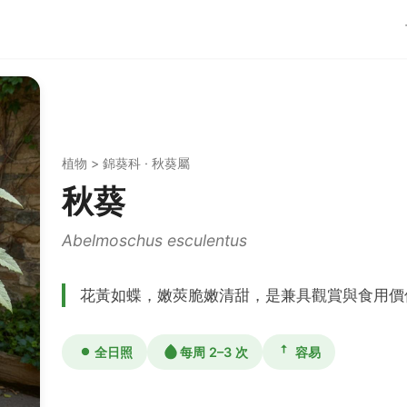
植物 > 錦葵科 · 秋葵屬
秋葵
Abelmoschus esculentus
花黃如蝶，嫩莢脆嫩清甜，是兼具觀賞與食用價
全日照
每周 2–3 次
容易