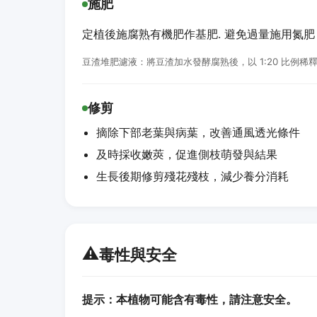
施肥
定植後施腐熟有機肥作基肥. 避免過量施用氮
豆渣堆肥濾液：將豆渣加水發酵腐熟後，以 1:20 比例
修剪
摘除下部老葉與病葉，改善通風透光條件
及時採收嫩莢，促進側枝萌發與結果
生長後期修剪殘花殘枝，減少養分消耗
⚠️
毒性與安全
提示：本植物可能含有毒性，請注意安全。