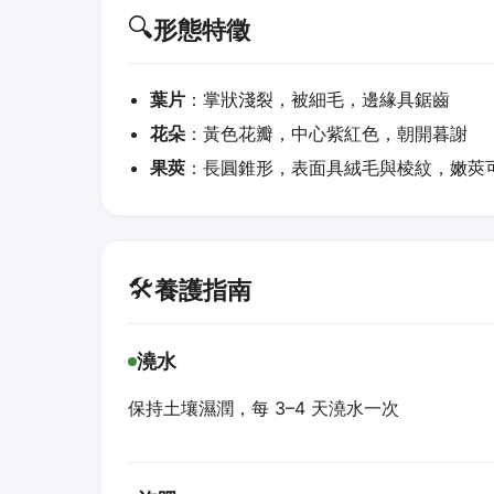
🔍
形態特徵
葉片
：掌狀淺裂，被細毛，邊緣具鋸齒
花朵
：黃色花瓣，中心紫紅色，朝開暮謝
果莢
：長圓錐形，表面具絨毛與棱紋，嫩莢
🛠️
養護指南
澆水
保持土壤濕潤，每 3–4 天澆水一次