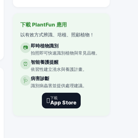
下載 PlantFun 應用
以有效方式辨識、培植、照顧植物！
即時植物識別
📷
拍照即可快速識別植物與常見品種。
智能養護提醒
⏰
依習性建立澆水與養護計畫。
病害診斷
🩺
識別病蟲害並提供處理建議。
下載

App Store