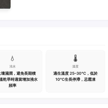
💧
🌡️
澆水
溫度
土壤濕潤，避免長期積
適生溫度 25–30℃，低於
溫乾旱時適當增加澆水
10℃生長停滯，忌霜凍
頻率