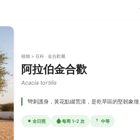
植物 > 豆科 · 金合歡屬
阿拉伯金合歡
Acacia tortilis
彎刺護身，黃花點綴荒漠，是乾旱區的堅韌象徵
全日照
每周 1–2 次
中等