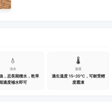
💧
🌡️
澆水
溫度
強，忌長期積水，乾旱
適生溫度 15–35℃，可耐受輕
期適度補水即可
度霜凍