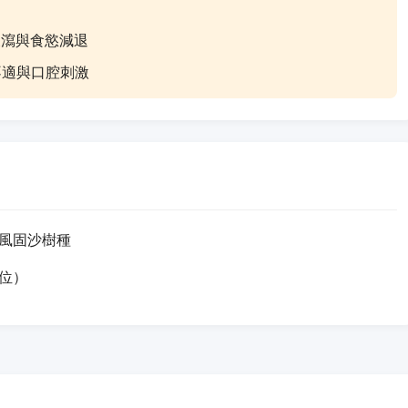
、腹瀉與食慾減退
不適與口腔刺激
風固沙樹種
位）