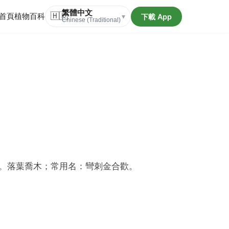
繁體中文
首頁
植物百科
🇭🇰
下載 App
▾
Chinese (Traditional)
。落葉喬木；常用名：彎刺金合歡。