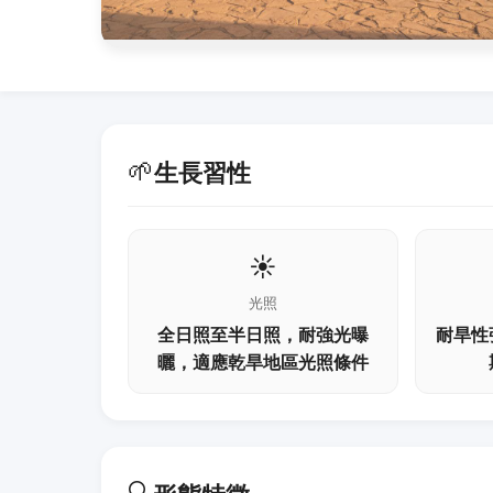
🌱
生長習性
☀️
光照
全日照至半日照，耐強光曝
耐旱性
曬，適應乾旱地區光照條件