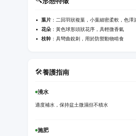
🔍
形態特徵
葉片
：二回羽狀複葉，小葉細密柔軟，色澤
花朵
：黃色球形頭狀花序，具輕微香氣
枝幹
：具彎曲銳刺，用於防禦動物啃食
🛠️
養護指南
澆水
適度補水，保持盆土微濕但不積水
施肥