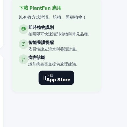
下載 PlantFun 應用
以有效方式辨識、培植、照顧植物！
即時植物識別
📷
拍照即可快速識別植物與常見品種。
智能養護提醒
⏰
依習性建立澆水與養護計畫。
病害診斷
🩺
識別病蟲害並提供處理建議。
下載

App Store