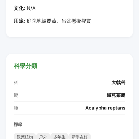
文化:
N/A
用途:
庭院地被覆蓋、吊盆懸掛觀賞
科學分類
科
大戟科
屬
鐵莧菜屬
種
Acalypha reptans
標籤
觀葉植物
戶外
多年生
新手友好