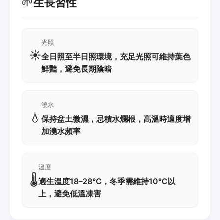
🌱
生長習性
光照
☀️
全日照至半日照環境，充足光照可維持葉色
鮮豔，避免長期陰暗
澆水
💧
保持盆土微濕，忌積水爛根，高溫時適度增
加澆水頻率
溫度
🌡️
適生溫度18–28℃，冬季需維持10℃以
上，避免低溫凍害