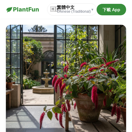
繁體中文
PlantFun
🇭🇰
下載 App
▾
Chinese (Traditional)