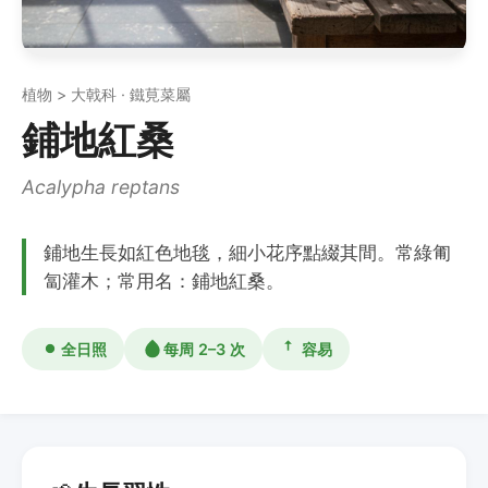
植物 > 大戟科 · 鐵莧菜屬
鋪地紅桑
Acalypha reptans
鋪地生長如紅色地毯，細小花序點綴其間。常綠匍
匐灌木；常用名：鋪地紅桑。
全日照
每周 2–3 次
容易