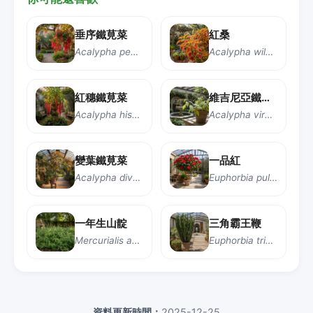
垂序鐵莧菜
紅桑
Acalypha pendula
Acalypha wilkesiana
紅穗鐵莧菜
維吉尼亞鐵莧菜
Acalypha hispida
Acalypha virginica
變葉鐵莧菜
一品紅
Acalypha diversifolia
Euphorbia pulcherrima
一年生山靛
三角霸王鞭
Mercurialis annua
Euphorbia trigona
資料更新時間：
2025-12-25