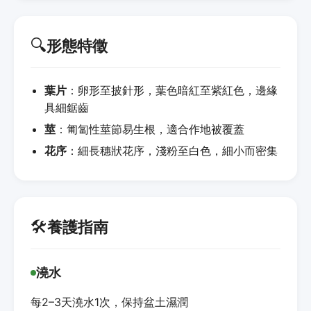
🔍
形態特徵
葉片
：卵形至披針形，葉色暗紅至紫紅色，邊緣
具細鋸齒
莖
：匍匐性莖節易生根，適合作地被覆蓋
花序
：細長穗狀花序，淺粉至白色，細小而密集
🛠️
養護指南
澆水
每2–3天澆水1次，保持盆土濕潤