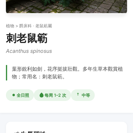
植物 > 爵床科 · 老鼠簕屬
刺老鼠簕
Acanthus spinosus
葉形銳利如劍，花序挺拔壯觀。多年生草本觀賞植
物；常用名：刺老鼠簕。
全日照
每周 1–2 次
中等