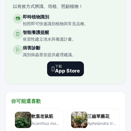
以有效方式辨識、培植、照顧植物！
即時植物識別
📷
拍照即可快速識別植物與常見品種。
智能養護提醒
⏰
依習性建立澆水與養護計畫。
病害診斷
🩺
識別病蟲害並提供處理建議。
下載

App Store
你可能還喜歡
軟葉老鼠簕
三齒單藥花
Acanthus mollis
Aphelandra tridentata