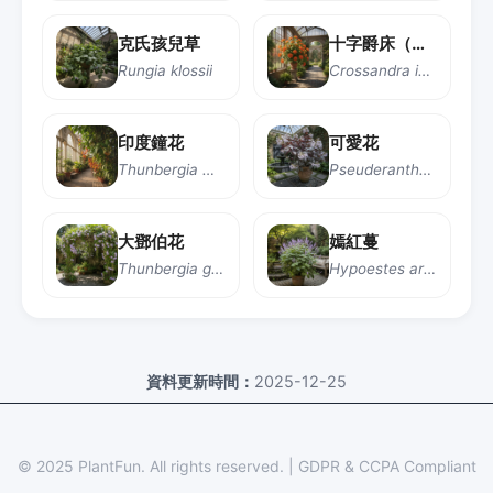
克氏孩兒草
十字爵床（鳥尾花）
Rungia klossii
Crossandra infundibuliformis
印度鐘花
可愛花
Thunbergia mysorensis
Pseuderanthemum carruthersii
大鄧伯花
嫣紅蔓
Thunbergia grandiflora
Hypoestes aristata
資料更新時間：
2025-12-25
© 2025 PlantFun.
All rights reserved.
|
GDPR & CCPA Compliant