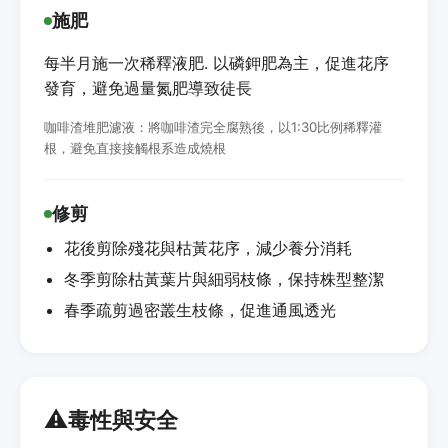
施肥
每半月施一次稀釋液肥. 以磷鉀肥為主，促進花序
發育，避免過量氮肥導致徒長
咖啡渣堆肥濾液：將咖啡渣完全腐熟後，以1:30比例稀釋灌
根，避免直接接觸根系造成燒根
修剪
花後剪除殘花與枯黃花序，減少養分消耗
冬季剪除枯黃葉片與細弱枝條，保持株型整潔
春季疏剪過密叢生枝條，促進通風透光
⚠️
毒性與安全