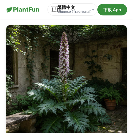
繁體中文
PlantFun
🇭🇰
下載 App
▾
Chinese (Traditional)