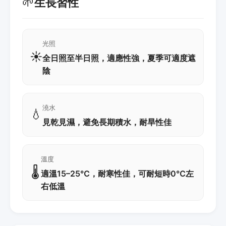
🌱
生長習性
光照
☀️
全日照至半日照，適應性強，夏季可適度遮
陰
澆水
💧
見乾見濕，避免長期積水，耐旱性佳
溫度
🌡️
適溫15–25℃，耐寒性佳，可耐短時0℃左
右低溫