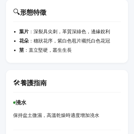
🔍
形態特徵
葉片
：深裂具尖刺，革質深綠色，邊緣銳利
花朵
：穗狀花序，紫白色苞片襯托白色花冠
莖
：直立堅硬，叢生生長
🛠️
養護指南
澆水
保持盆土微濕，高溫乾燥時適度增加澆水