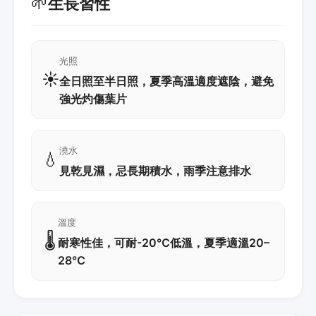
🌱
生長習性
光照
☀️
全日照至半日照，夏季高溫適度遮陰，避免
強光灼傷葉片
澆水
💧
見乾見濕，忌長期積水，雨季注意排水
溫度
🌡️
耐寒性佳，可耐-20℃低溫，夏季適溫20–
28℃