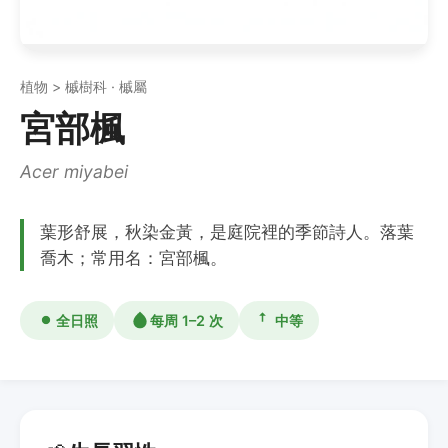
植物 > 槭樹科 · 槭屬
宮部楓
Acer miyabei
葉形舒展，秋染金黃，是庭院裡的季節詩人。落葉
喬木；常用名：宮部楓。
全日照
每周 1–2 次
中等