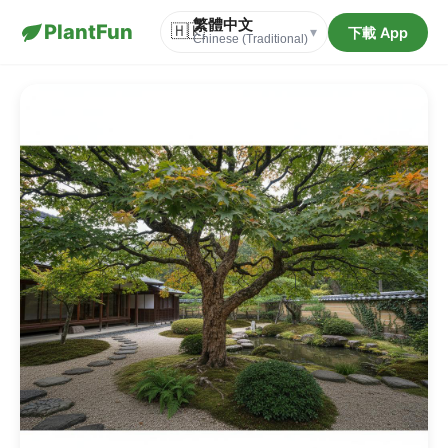
繁體中文
PlantFun
🇭🇰
下載 App
▾
Chinese (Traditional)