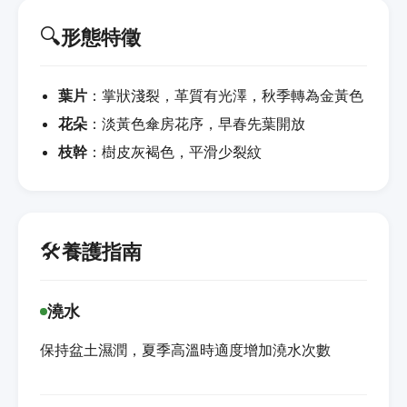
🔍
形態特徵
葉片
：掌狀淺裂，革質有光澤，秋季轉為金黃色
花朵
：淡黃色傘房花序，早春先葉開放
枝幹
：樹皮灰褐色，平滑少裂紋
🛠️
養護指南
澆水
保持盆土濕潤，夏季高溫時適度增加澆水次數