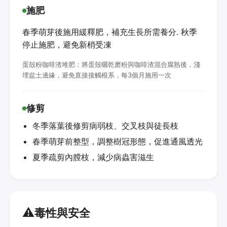
施肥
春季萌芽後施用緩釋肥，補充生長所需養分. 秋季
停止施肥，避免新梢受凍
蛋殼粉咖啡渣堆肥：將蛋殼曬乾磨粉與咖啡渣混合腐熟後，淺
埋盆土邊緣，避免直接接觸根系，每3個月施用一次
修剪
冬季落葉後修剪病弱枝、交叉枝與徒長枝
春季萌芽前整型，調整樹冠形態，促進通風透光
夏季疏剪內膛枝，減少病蟲害滋生
⚠️
毒性與安全