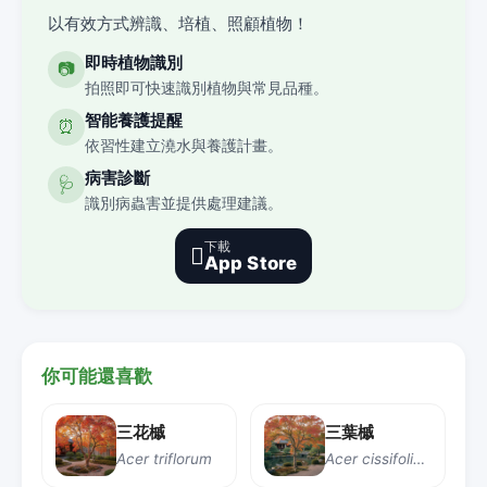
以有效方式辨識、培植、照顧植物！
即時植物識別
📷
拍照即可快速識別植物與常見品種。
智能養護提醒
⏰
依習性建立澆水與養護計畫。
病害診斷
🩺
識別病蟲害並提供處理建議。
下載

App Store
你可能還喜歡
三花槭
三葉槭
Acer triflorum
Acer cissifolium