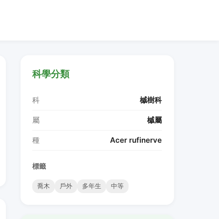
科學分類
科
槭樹科
屬
槭屬
種
Acer rufinerve
標籤
喬木
戶外
多年生
中等