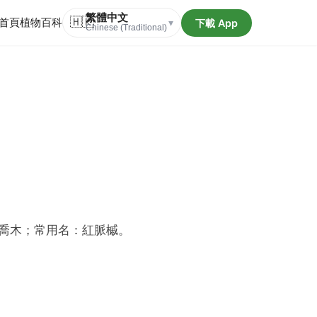
繁體中文
首頁
植物百科
🇭🇰
下載 App
▾
Chinese (Traditional)
喬木；常用名：紅脈槭。