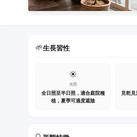
🌱
生長習性
☀️
光照
全日照至半日照，適合庭院種
見乾見
植，夏季可適度遮陰