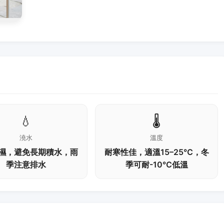
💧
🌡️
澆水
溫度
濕，避免長期積水，雨
耐寒性佳，適溫15–25℃，冬
季注意排水
季可耐-10℃低溫