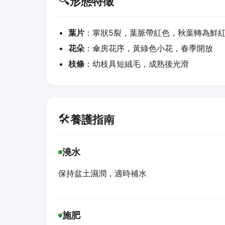
🔍
形態特徵
葉片
：掌狀5裂，葉脈帶紅色，秋葉轉為鮮
花朵
：傘房花序，黃綠色小花，春季開放
枝條
：幼枝具短絨毛，成熟後光滑
🛠️
養護指南
澆水
保持盆土濕潤，適時補水
施肥