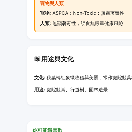
寵物與人類
寵物:
ASPCA：Non-Toxic；無顯著毒性
人類:
無顯著毒性，誤食無嚴重健康風險
📖
用途與文化
文化:
秋葉轉紅象徵收穫與美麗，常作庭院觀葉
用途:
庭院觀賞、行道樹、園林造景
你可能還喜歡