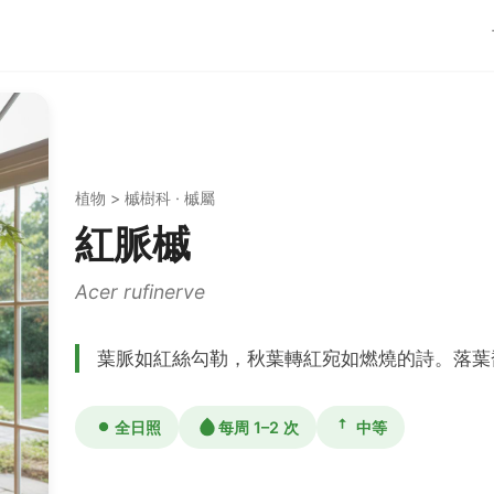
植物 > 槭樹科 · 槭屬
紅脈槭
Acer rufinerve
葉脈如紅絲勾勒，秋葉轉紅宛如燃燒的詩。落葉
全日照
每周 1–2 次
中等