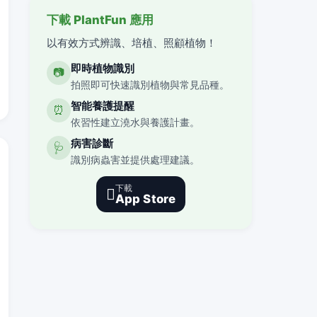
下載 PlantFun 應用
以有效方式辨識、培植、照顧植物！
即時植物識別
📷
拍照即可快速識別植物與常見品種。
智能養護提醒
⏰
依習性建立澆水與養護計畫。
病害診斷
🩺
識別病蟲害並提供處理建議。
下載

App Store