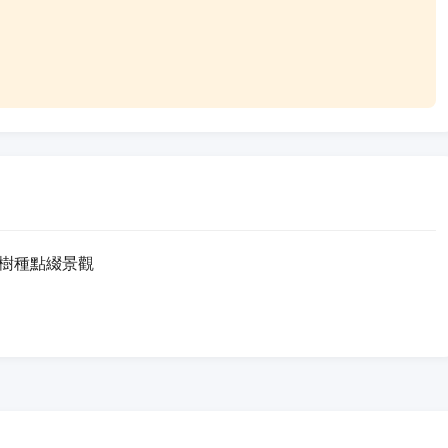
樹種點綴景觀