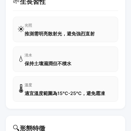
🌱
生長習性
光照
☀️
推測需明亮散射光，避免強烈直射
澆水
💧
保持土壤濕潤但不積水
溫度
🌡️
適宜溫度範圍為15℃-25℃，避免霜凍
🔍
形態特徵