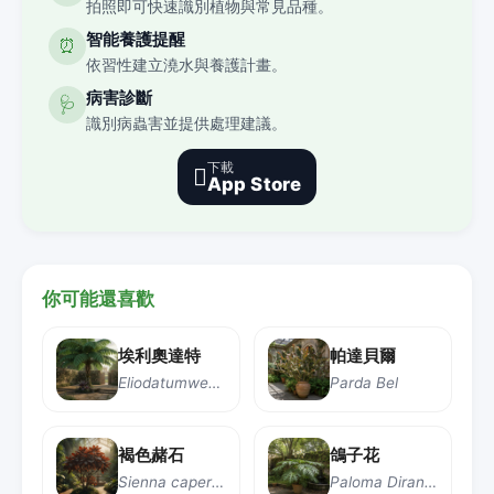
拍照即可快速識別植物與常見品種。
智能養護提醒
⏰
依習性建立澆水與養護計畫。
病害診斷
🩺
識別病蟲害並提供處理建議。
下載

App Store
你可能還喜歡
埃利奧達特
帕達貝爾
Eliodatumwesigye
Parda Bel
褐色赭石
鴿子花
Sienna caperate
Paloma Dirantas