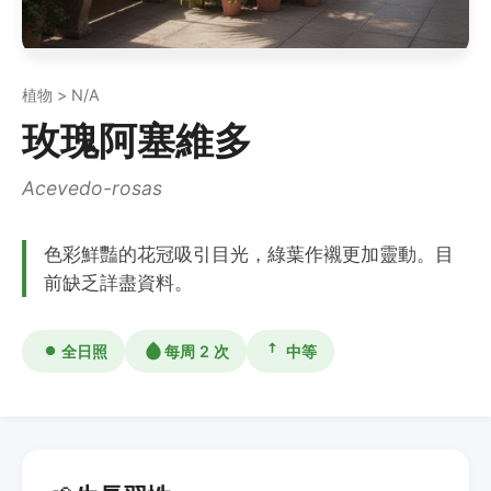
植物 > N/A
玫瑰阿塞維多
Acevedo-rosas
色彩鮮豔的花冠吸引目光，綠葉作襯更加靈動。目
前缺乏詳盡資料。
全日照
每周 2 次
中等