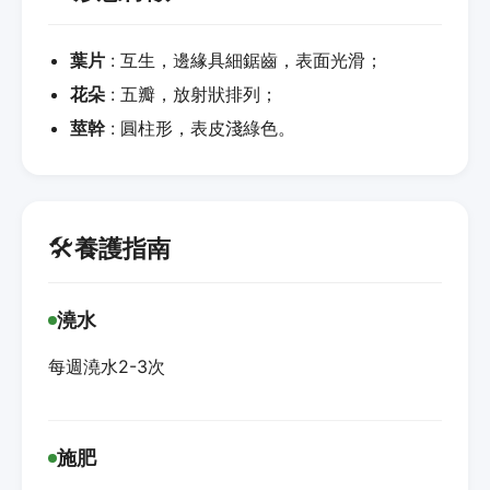
葉片
: 互生，邊緣具細鋸齒，表面光滑；
花朵
: 五瓣，放射狀排列；
莖幹
: 圓柱形，表皮淺綠色。
🛠️
養護指南
澆水
每週澆水2-3次
施肥