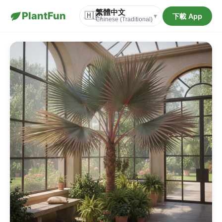
繁體中文
PlantFun
🇭🇰
下載 App
▾
Chinese (Traditional)