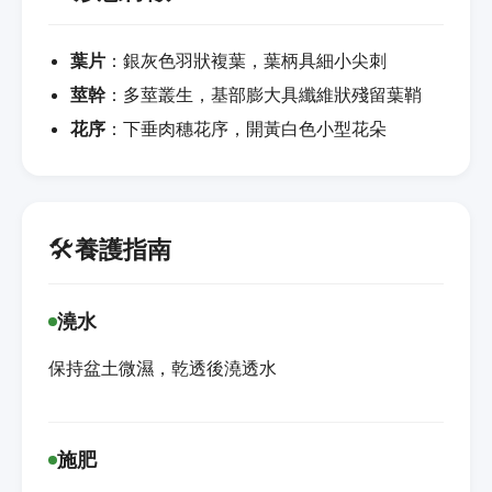
葉片
：銀灰色羽狀複葉，葉柄具細小尖刺
莖幹
：多莖叢生，基部膨大具纖維狀殘留葉鞘
花序
：下垂肉穗花序，開黃白色小型花朵
🛠️
養護指南
澆水
保持盆土微濕，乾透後澆透水
施肥