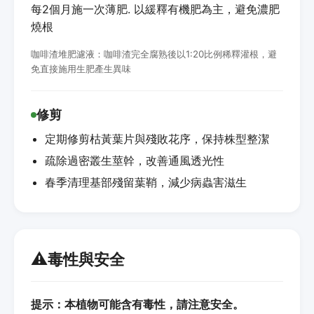
每2個月施一次薄肥. 以緩釋有機肥為主，避免濃肥
燒根
咖啡渣堆肥濾液：咖啡渣完全腐熟後以1:20比例稀釋灌根，避
免直接施用生肥產生異味
修剪
定期修剪枯黃葉片與殘敗花序，保持株型整潔
疏除過密叢生莖幹，改善通風透光性
春季清理基部殘留葉鞘，減少病蟲害滋生
⚠️
毒性與安全
提示：本植物可能含有毒性，請注意安全。