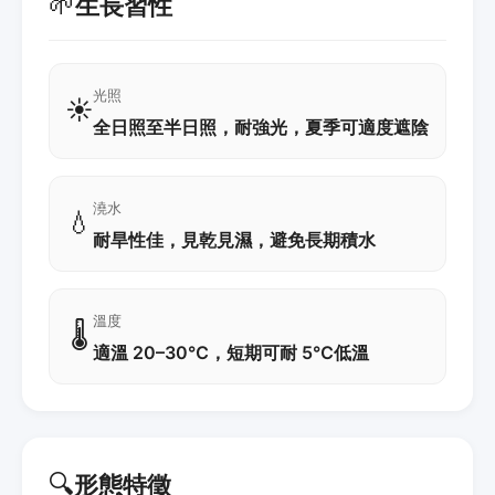
🌱
生長習性
光照
☀️
全日照至半日照，耐強光，夏季可適度遮陰
澆水
💧
耐旱性佳，見乾見濕，避免長期積水
溫度
🌡️
適溫 20–30℃，短期可耐 5℃低溫
🔍
形態特徵