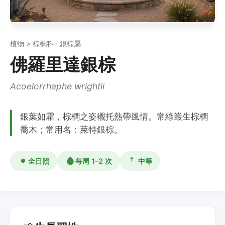
植物 > 棕櫚科 · 銀棕屬
佛羅里達銀棕
Acoelorrhaphe wrightii
銀葉如霜，棕櫚之姿襯托熱帶風情。常綠叢生棕櫚
喬木；常用名：萊特銀棕。
全日照
每周 1–2 次
中等