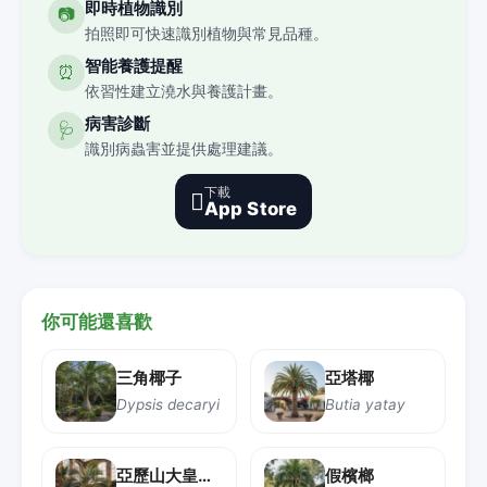
即時植物識別
📷
拍照即可快速識別植物與常見品種。
智能養護提醒
⏰
依習性建立澆水與養護計畫。
病害診斷
🩺
識別病蟲害並提供處理建議。
下載

App Store
你可能還喜歡
三角椰子
亞塔椰
Dypsis decaryi
Butia yatay
亞歷山大皇后椰子
假檳榔