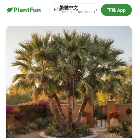
繁體中文
PlantFun
🇭🇰
下載 App
▾
Chinese (Traditional)