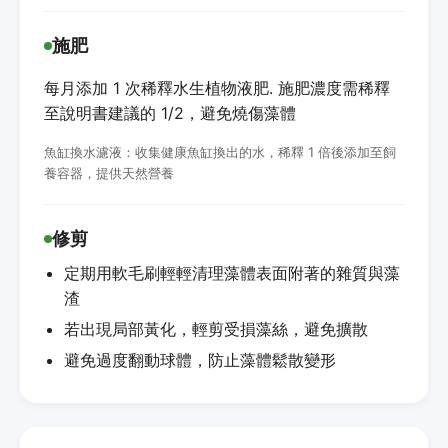
施肥
每月添加 1 次稀釋水生植物液肥. 施肥濃度需稀釋
至說明書建議的 1/2，避免燒傷藻體
魚缸換水濾液：收集健康魚缸換出的水，稀釋 1 倍後添加至飼
養容器，提供天然營養
修剪
定期用軟毛刷輕輕清理藻體表面附著的雜質與藻
渣
若出現局部黃化，輕剪受損藻絲，避免擴散
避免過度翻動球體，防止藻體鬆散變形