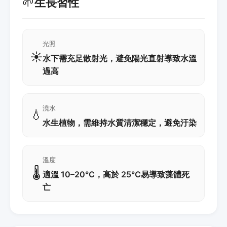
🌱
生長習性
光照
☀️
水下需充足散射光，避免陽光直射導致水溫
過高
澆水
💧
水生植物，需維持水質清潔穩定，避免汙染
溫度
🌡️
適溫 10–20℃，高於 25℃易導致藻體死
亡