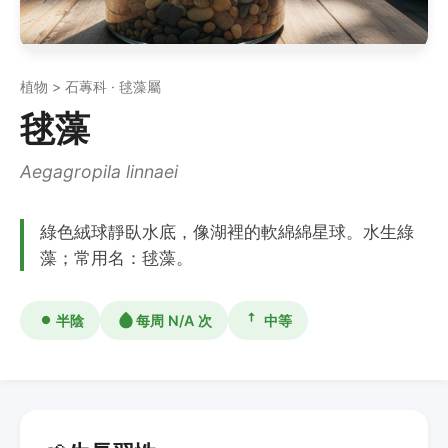
植物 > 石蓴科 · 毬藻屬
毬藻
Aegagropila linnaei
綠色絨球靜臥水底，像湖裡的軟綿綿星球。水生綠
藻；常用名：毬藻。
半陰
每周 N/A 次
中等