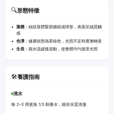
🔍
形態特徵
藻體
：絲狀藻體緊密纏繞成球形，表面呈絨質觸
感
色澤
：健康狀態為翠綠色，光照不足時逐漸轉黃
生長
：藉水流緩慢滾動，使整體均勻接受光照
🛠️
養護指南
澆水
每 2–3 周更換 1/3 飼養水，維持水質清澈