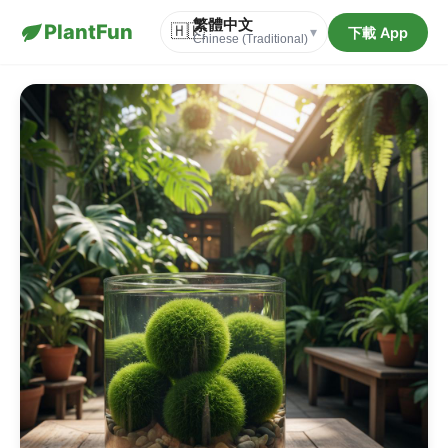
繁體中文
PlantFun
🇭🇰
下載 App
▾
Chinese (Traditional)