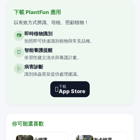
下載 PlantFun 應用
以有效方式辨識、培植、照顧植物！
即時植物識別
📷
拍照即可快速識別植物與常見品種。
智能養護提醒
⏰
依習性建立澆水與養護計畫。
病害診斷
🩺
識別病蟲害並提供處理建議。
下載

App Store
你可能還喜歡
小狸藻
布卡椒草