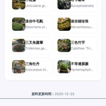
Utricularia gibba
Bucephalandra
迷你牛毛氈
迷你矮珍珠
Eleocharis elegans
Micranthemum umbrosum
三叉角蘿藦
三色竹芋
Tridentea gemmiflora
Calathea 'Triostar'
三角牡丹
不等邊膜蕨
Ariocarpus trigonus
Hymenophyllum inaequale
資料更新時間：
2025-12-25