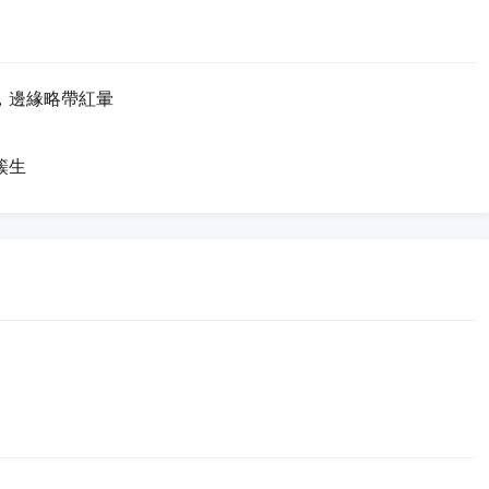
，邊緣略帶紅暈
簇生