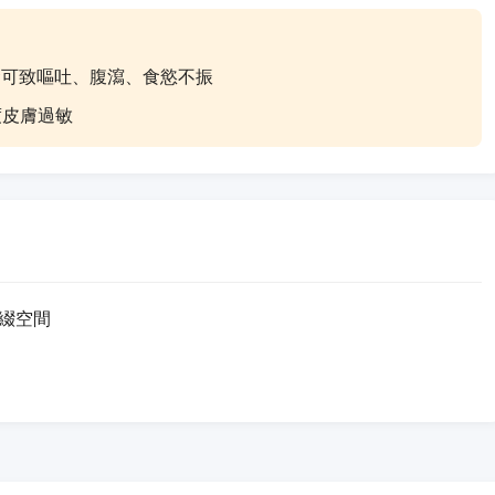
誤食可致嘔吐、腹瀉、食慾不振
度皮膚過敏
綴空間