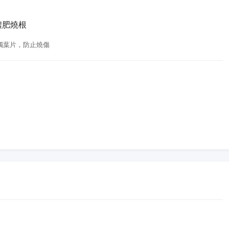
濃肥燒根
觸葉片，防止燒傷