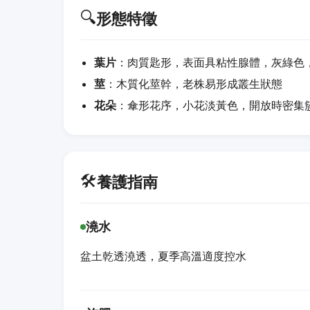
🔍
形態特徵
葉片
：肉質匙形，表面具粘性腺體，灰綠色
莖
：木質化莖幹，老株易形成叢生狀態
花朵
：傘形花序，小花淡黃色，開放時密集
🛠️
養護指南
澆水
盆土乾透澆透，夏季高溫適度控水