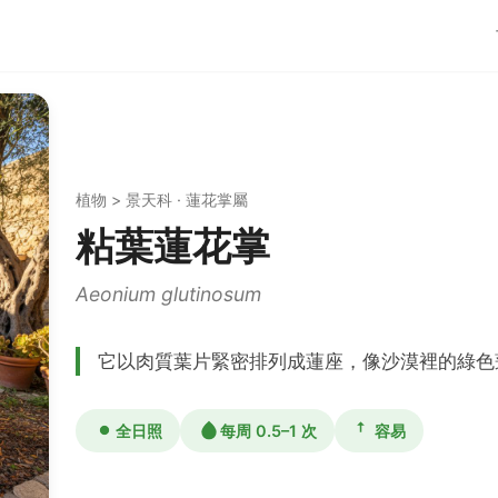
植物 > 景天科 · 蓮花掌屬
粘葉蓮花掌
Aeonium glutinosum
它以肉質葉片緊密排列成蓮座，像沙漠裡的綠色
全日照
每周 0.5–1 次
容易