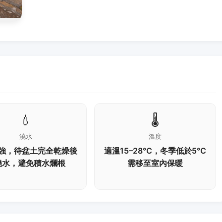
💧
🌡️
澆水
溫度
強，待盆土完全乾燥後
適溫15–28℃，冬季低於5℃
澆水，避免積水爛根
需移至室內保暖