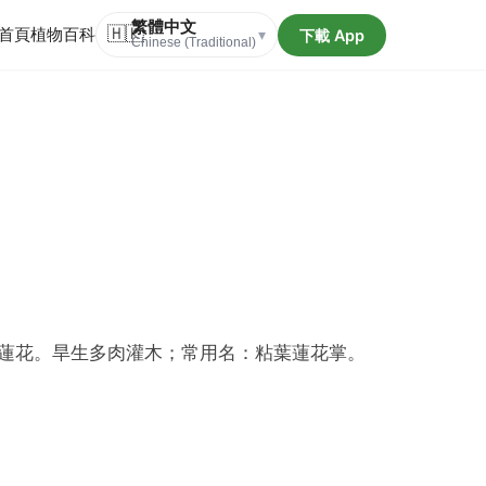
繁體中文
首頁
植物百科
🇭🇰
下載 App
▾
Chinese (Traditional)
蓮花。旱生多肉灌木；常用名：粘葉蓮花掌。