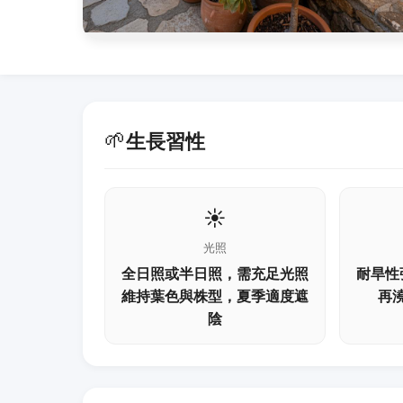
🌱
生長習性
☀️
光照
全日照或半日照，需充足光照
耐旱性
維持葉色與株型，夏季適度遮
再
陰