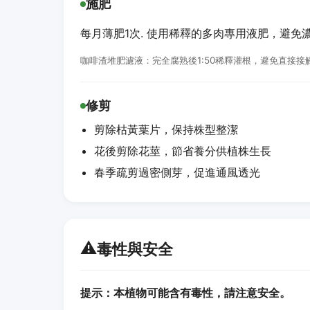
施肥
每月薄肥1次. 使用稀釋的多肉專用液肥，避免
咖啡渣堆肥濾液：完全腐熟後1:50稀釋灌根，避免直接接
修剪
剪除枯黃葉片，保持株型整潔
花後剪除花莖，節省養分供植株生長
春季疏剪過密側芽，促進通風透光
⚠️
毒性與安全
提示：本植物可能含有毒性，請注意安全。