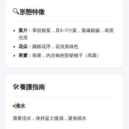
🔍
形態特徵
葉片
：掌狀複葉，具5–7小葉，葉緣鋸齒，表面
光滑
花朵
：圓錐花序，花淡黃綠色
果實
：蒴果，內含褐色堅硬種子（馬栗）
🛠️
養護指南
澆水
適量澆水，保持盆土微濕，避免積水