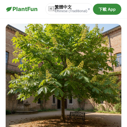
繁體中文
PlantFun
🇭🇰
下載 App
▾
Chinese (Traditional)