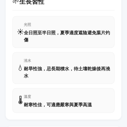
🌱
生長習性
光照
☀️
全日照至半日照，夏季適度遮陰避免葉片灼
傷
澆水
💧
耐旱性強，忌長期積水，待土壤乾燥後再澆
水
溫度
🌡️
耐寒性佳，可適應嚴寒與夏季高溫