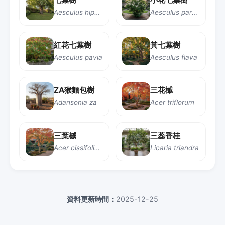
Aesculus hippocastanum
Aesculus parviflora
紅花七葉樹
黃七葉樹
Aesculus pavia
Aesculus flava
ZA猴麵包樹
三花槭
Adansonia za
Acer triflorum
三葉槭
三蕊香桂
Acer cissifolium
Licaria triandra
資料更新時間：
2025-12-25