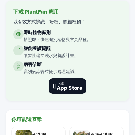
下載 PlantFun 應用
以有效方式辨識、培植、照顧植物！
即時植物識別
📷
拍照即可快速識別植物與常見品種。
智能養護提醒
⏰
依習性建立澆水與養護計畫。
病害診斷
🩺
識別病蟲害並提供處理建議。
下載

App Store
你可能還喜歡
七葉樹
小花七葉樹