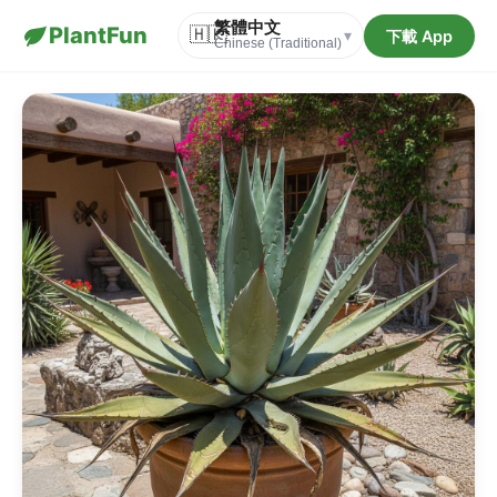
繁體中文
PlantFun
🇭🇰
下載 App
▾
Chinese (Traditional)