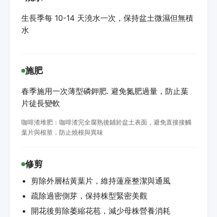
生長季每 10-14 天澆水一次，保持盆土微濕但無積
水
施肥
春季施用一次薄型磷鉀肥. 避免氮肥過量，防止葉
片徒長變軟
咖啡渣堆肥：咖啡渣完全腐熟後鋪於盆土表面，避免直接接觸
葉片與根莖，防止燒根與異味
修剪
剪除外層枯黃葉片，維持蓮座整潔與通風
疏除過密側芽，保持株型緊密美觀
開花後剪除萎縮花苞，減少母株營養消耗