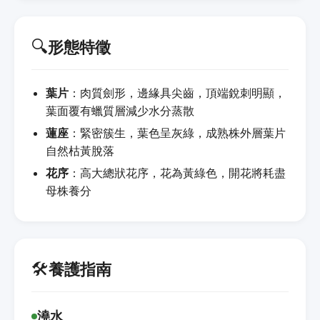
🔍
形態特徵
葉片
：肉質劍形，邊緣具尖齒，頂端銳刺明顯，
葉面覆有蠟質層減少水分蒸散
蓮座
：緊密簇生，葉色呈灰綠，成熟株外層葉片
自然枯黃脫落
花序
：高大總狀花序，花為黃綠色，開花將耗盡
母株養分
🛠️
養護指南
澆水