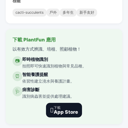
標籤
cacti-succulents
戶外
多年生
新手友好
下載 PlantFun 應用
以有效方式辨識、培植、照顧植物！
即時植物識別
📷
拍照即可快速識別植物與常見品種。
智能養護提醒
⏰
依習性建立澆水與養護計畫。
病害診斷
🩺
識別病蟲害並提供處理建議。
下載

App Store