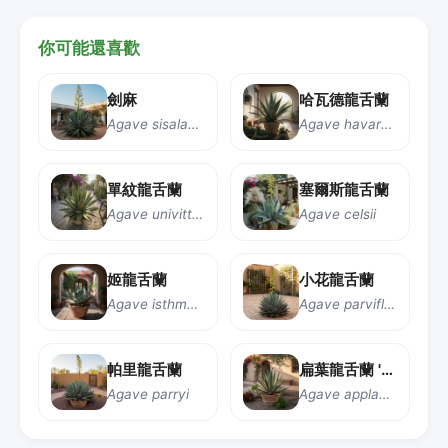
你可能還喜歡
劍麻
哈瓦德龍舌蘭
Agave sisalana Perrine
Agave havardiana
單紋龍舌蘭
塞爾斯龍舌蘭
Agave univittata
Agave celsii
姬龍舌蘭
小花龍舌蘭
Agave isthmensis
Agave parviflora
帕里龍舌蘭
扁葉龍舌蘭 '奶油穗'
Agave parryi
Agave applanata 'Cream Spike'