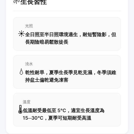
🌱
生長習性
光照
☀️
全日照至半日照環境適生，耐短暫陰影，但
長期陰暗易鬆散徒長
澆水
💧
乾性耐旱，夏季生長季見乾見濕，冬季須維
持盆土偏乾避免凍害
溫度
🌡️
低溫耐受最低至 5℃，適宜生長溫度為
15─30℃，夏季可短期耐受高溫