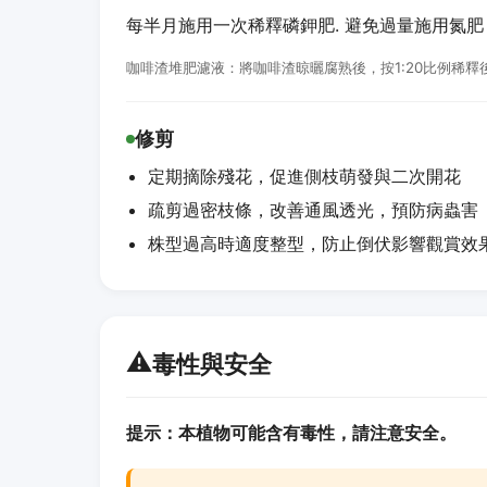
每半月施用一次稀釋磷鉀肥. 避免過量施用氮
咖啡渣堆肥濾液：將咖啡渣晾曬腐熟後，按1:20比例稀
修剪
定期摘除殘花，促進側枝萌發與二次開花
疏剪過密枝條，改善通風透光，預防病蟲害
株型過高時適度整型，防止倒伏影響觀賞效
⚠️
毒性與安全
提示：本植物可能含有毒性，請注意安全。