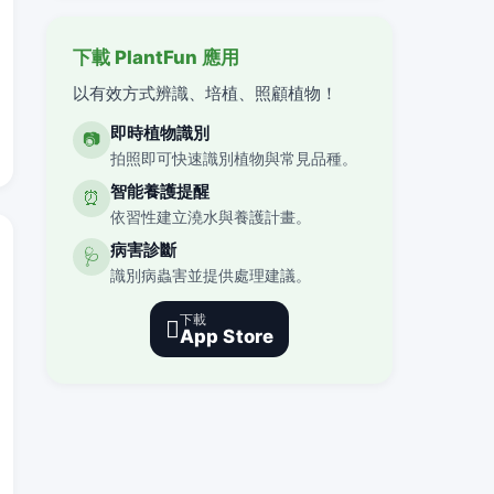
下載 PlantFun 應用
以有效方式辨識、培植、照顧植物！
即時植物識別
📷
拍照即可快速識別植物與常見品種。
智能養護提醒
⏰
依習性建立澆水與養護計畫。
病害診斷
🩺
識別病蟲害並提供處理建議。
下載

App Store