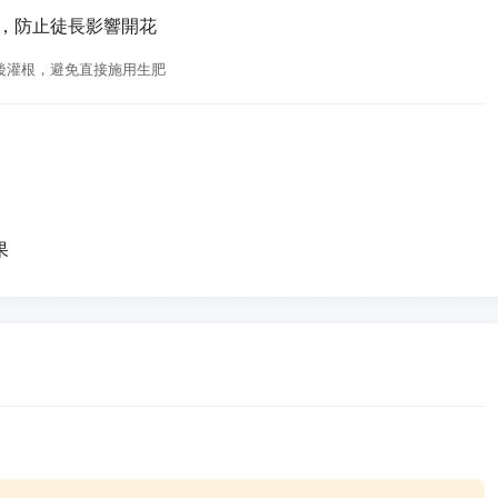
肥，防止徒長影響開花
釋後灌根，避免直接施用生肥
果