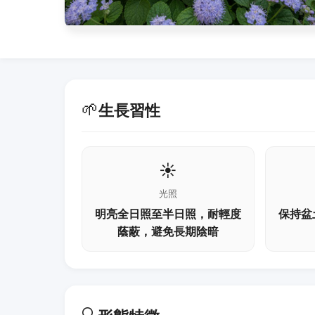
🌱
生長習性
☀️
光照
明亮全日照至半日照，耐輕度
保持盆
蔭蔽，避免長期陰暗