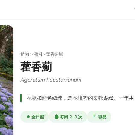
植物 > 菊科 · 藿香薊屬
藿香薊
Ageratum houstonianum
花團如藍色絨球，是花壇裡的柔軟點綴。一年生
全日照
每周 2–3 次
容易