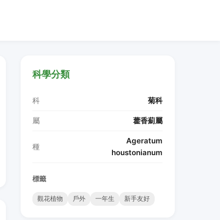
科學分類
科
菊科
屬
藿香薊屬
Ageratum
種
houstonianum
標籤
觀花植物
戶外
一年生
新手友好