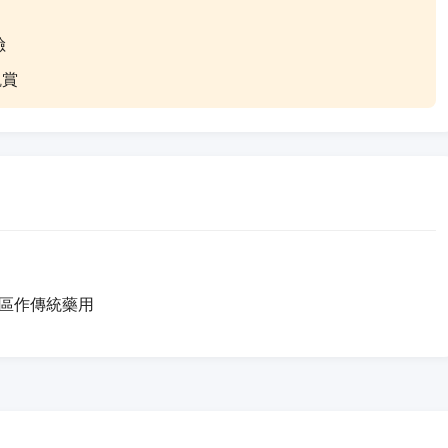
險
觀賞
區作傳統藥用