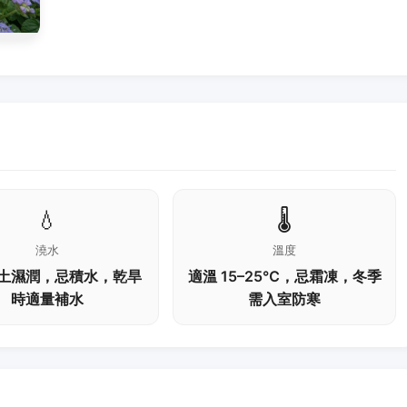
💧
🌡️
澆水
溫度
土濕潤，忌積水，乾旱
適溫 15–25℃，忌霜凍，冬季
時適量補水
需入室防寒