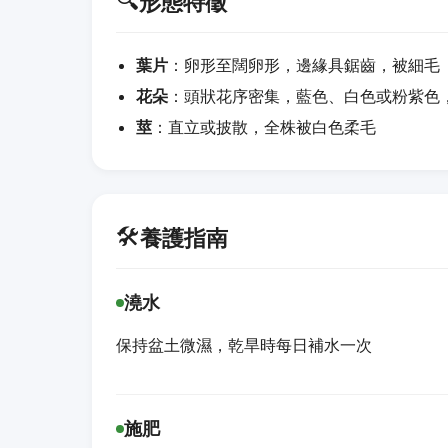
🔍
形態特徵
葉片
：卵形至闊卵形，邊緣具鋸齒，被細毛
花朵
：頭狀花序密集，藍色、白色或粉紫色
莖
：直立或披散，全株被白色柔毛
🛠️
養護指南
澆水
保持盆土微濕，乾旱時每日補水一次
施肥