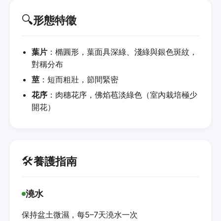
🔍
形態特徵
葉片
：橢圓形，葉面具深綠、淺綠與銀色斑紋，
對稱分布
莖
：短而粗壯，節間緊密
花序
：肉穗花序，佛焰苞淡綠色（室內栽培極少
開花）
🛠️
養護指南
澆水
保持盆土微濕，每5–7天澆水一次