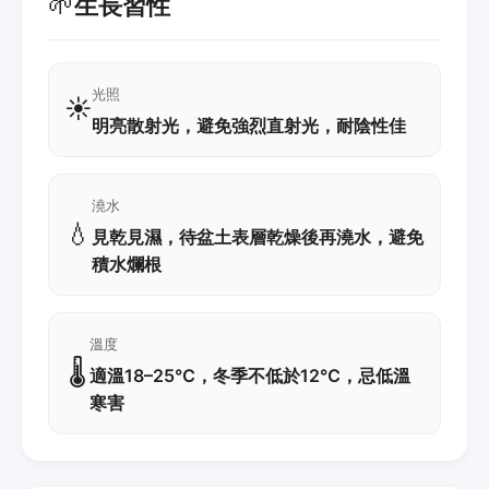
🌱
生長習性
光照
☀️
明亮散射光，避免強烈直射光，耐陰性佳
澆水
💧
見乾見濕，待盆土表層乾燥後再澆水，避免
積水爛根
溫度
🌡️
適溫18–25℃，冬季不低於12℃，忌低溫
寒害