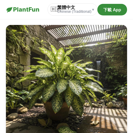
繁體中文
PlantFun
🇭🇰
下載 App
▾
Chinese (Traditional)