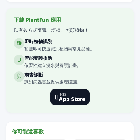
下載 PlantFun 應用
以有效方式辨識、培植、照顧植物！
即時植物識別
📷
拍照即可快速識別植物與常見品種。
智能養護提醒
⏰
依習性建立澆水與養護計畫。
病害診斷
🩺
識別病蟲害並提供處理建議。
下載

App Store
你可能還喜歡