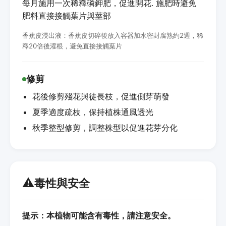
每月施用一次稀釋磷鉀肥，促進開花. 施肥時避免
肥料直接接觸葉片與莖部
香蕉皮浸出液：香蕉皮切碎後放入容器加水密封腐熟約2週，稀
釋20倍後灌根，避免直接接觸葉片
修剪
花後修剪殘花與徒長枝，促進側芽萌發
夏季適度疏枝，保持植株通風透光
秋季整型修剪，調整株型以促進花芽分化
⚠️
毒性與安全
提示：本植物可能含有毒性，請注意安全。