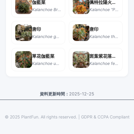
伽藍菜
佩特拉陽火伽藍菜
Kalanchoe Bracetta
Kalanchoe "Petra’s Sunfire"
唐印
唐印
Kalanchoe gastonis bonnieri
Kalanchoe thyrsiflora
單花伽藍菜
斑葉紫花落地生根
Kalanchoe uniflora
Kalanchoe fedtschenkoi ‘Variegata’
資料更新時間：
2025-12-25
© 2025 PlantFun.
All rights reserved.
|
GDPR & CCPA Compliant