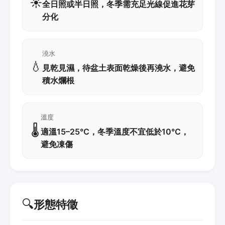
☀️
全日照或半日照，冬季需充足光線促進花芽
分化
澆水
💧
見乾見濕，待盆土表面乾燥後再澆水，避免
積水爛根
溫度
🌡️
適溫15–25℃，冬季溫度不宜低於10℃，
避免凍傷
🔍
形態特徵