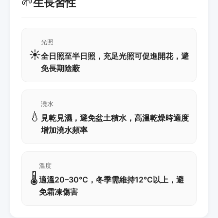
🌱
生長習性
光照
☀️
全日照至半日照，充足光照可促進開花，避
免長期陰蔽
澆水
💧
見乾見濕，避免盆土積水，高溫乾燥時適度
增加澆水頻率
溫度
🌡️
適溫20–30℃，冬季需維持12℃以上，避
免霜凍傷害