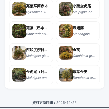
亮葉拜爾森木
小葉金虎尾
Byrsonima lucida
Malpighia coccigera
死藤（巴拿馬藤）
蝶翅藤
Banisteriopsis caapi
Mascagnia
西印度櫻桃（針葉櫻桃）
金英
Malpighia glabra
Galphimia gracilis
金虎尾（針葉櫻桃）
銀葉金英
Malpighia emarginata
Bunchosia argentea
資料更新時間：
2025-12-25