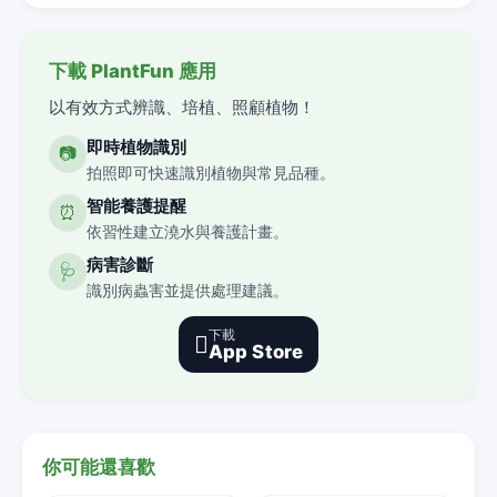
下載 PlantFun 應用
以有效方式辨識、培植、照顧植物！
即時植物識別
📷
拍照即可快速識別植物與常見品種。
智能養護提醒
⏰
依習性建立澆水與養護計畫。
病害診斷
🩺
識別病蟲害並提供處理建議。
下載

App Store
你可能還喜歡