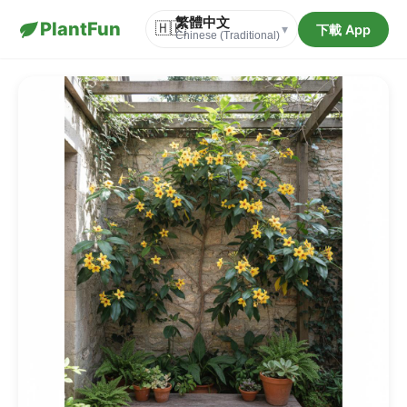
繁體中文
PlantFun
🇭🇰
下載 App
▾
Chinese (Traditional)