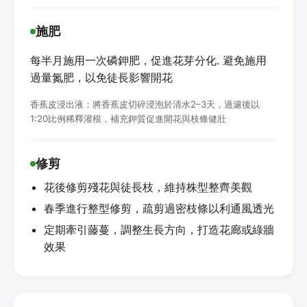
施肥
每半月施用一次磷鉀肥，促進花芽分化. 避免施用
過量氮肥，以免徒長影響開花
香蕉皮浸出液：將香蕉皮切碎浸泡於清水2–3天，過濾後以
1:20比例稀釋灌根，補充鉀質促進開花與枝條健壯
修剪
花後修剪殘花與徒長枝，維持株型整齊美觀
春季進行整型修剪，疏剪過密枝條以利通風透光
定期牽引藤蔓，調整生長方向，打造花廊或綠牆
效果