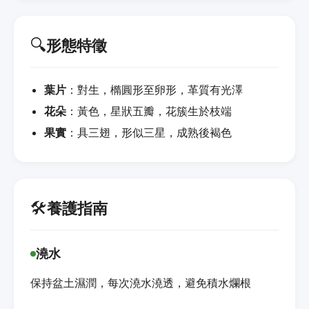
🔍
形態特徵
葉片
：對生，橢圓形至卵形，革質有光澤
花朵
：黃色，星狀五瓣，花簇生於枝端
果實
：具三翅，形似三星，成熟後褐色
🛠️
養護指南
澆水
保持盆土濕潤，每次澆水澆透，避免積水爛根